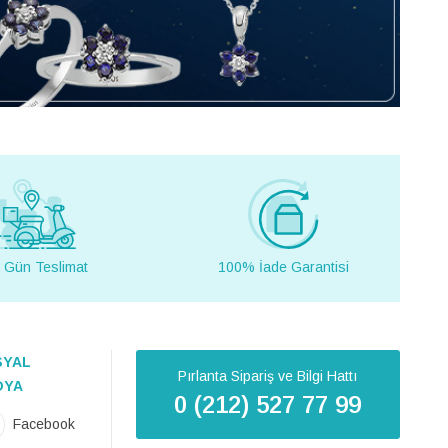
 Gün Teslimat
100% İade Garantisi
SYAL
Pırlanta Sipariş ve Bilgi Hattı
DYA
0 (212) 527 77 99
Facebook