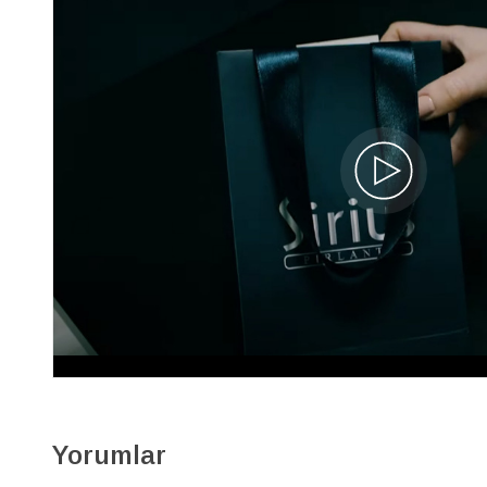
Pırlanta Kar Tanesi Kolye
03P0004
60.400 TL
%40
36.240 TL
İNDİRİM
13.131 x 3
Yorumlar