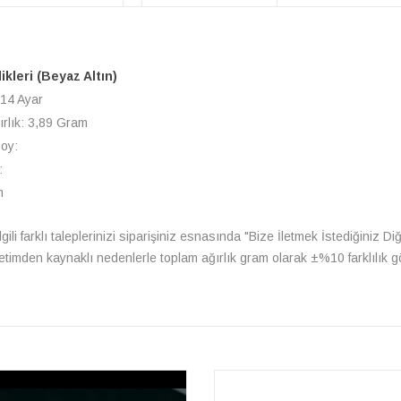
likleri (Beyaz Altın)
 14 Ayar
ırlık: 3,89 Gram
Boy:
:
m
le ilgili farklı taleplerinizi siparişiniz esnasında "Bize İletmek İstediğiniz 
üretimden kaynaklı nedenlerle toplam ağırlık gram olarak ±%10 farklılık gö