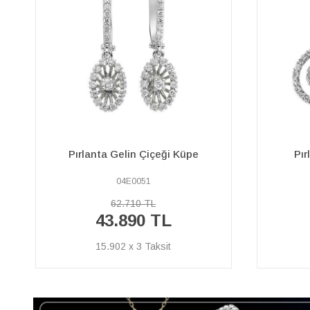
Pırlanta Taşlı Lava Küpe
Pırlan
17E0034
45.910 TL
32.130 TL
11.641 x 3