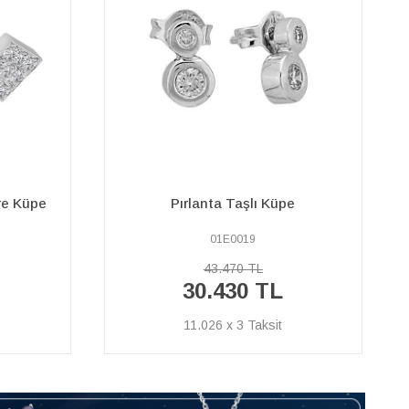
e
G Renk 0,90 Karat Pırlanta Küpe
44E0017
146.660 TL
102.660
TL
37.196 x 3