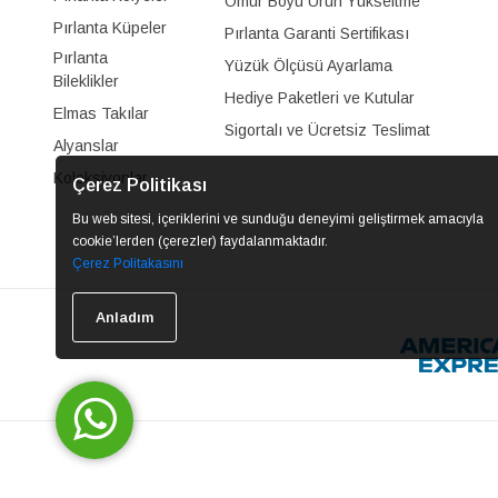
Ömür Boyu Ürün Yükseltme
Pırlanta Küpeler
Pırlanta Garanti Sertifikası
Pırlanta
Yüzük Ölçüsü Ayarlama
Bileklikler
Hediye Paketleri ve Kutular
Elmas Takılar
Sigortalı ve Ücretsiz Teslimat
Alyanslar
Koleksiyonlar
Çerez Politikası
Bu web sitesi, içeriklerini ve sunduğu deneyimi geliştirmek amacıyla
cookie’lerden (çerezler) faydalanmaktadır.
Çerez Politakasını
Anladım