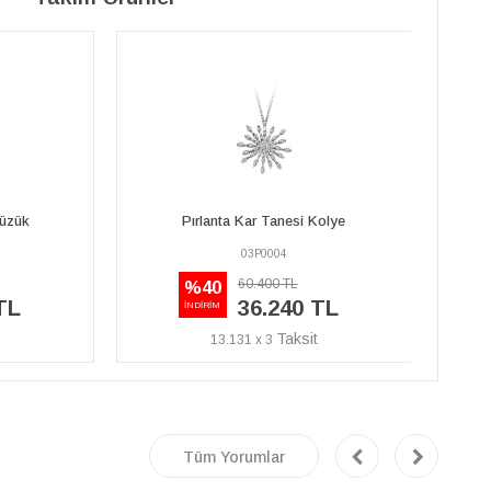
Kolye
Pırlanta Kar Tanesi Yüzük
03R0010
65.520 TL
%40
TL
39.310 TL
İNDİRİM
14.243 x 3
Tüm Yorumlar