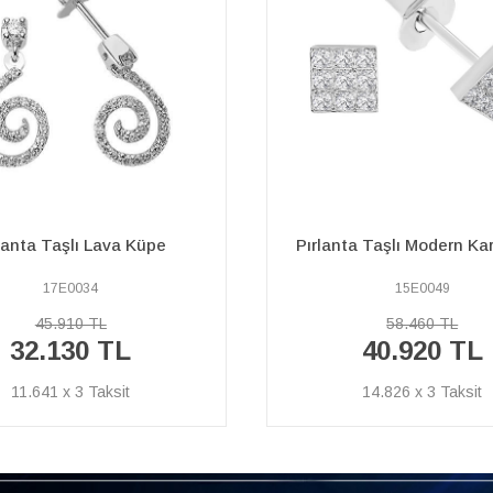
ta Taşlı Modern Kare Küpe
Pırlanta Taşlı Küp
15E0049
01E0019
58.460 TL
43.470 TL
40.920 TL
30.430 TL
14.826 x 3
11.026 x 3