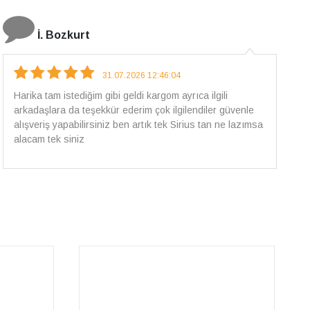
E.T
18.07.2026 12:38:01
Pirlantami teslim alana kadar tüm surecte bilgilendirildim,
güvenli bir alisveris oldu benim icin ve paketleme özenle
yapilmisti sorunsuz bir sekilde pirlantami takiyorum. Yeni
alisveris adresim artik belli.🤩 Tesekkurler Sirius