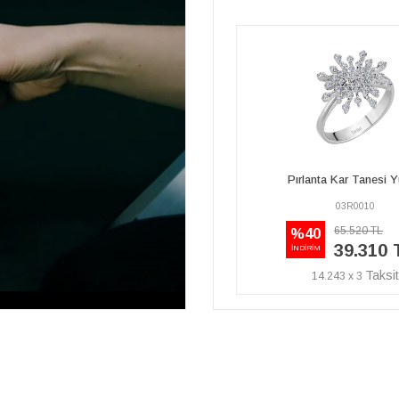
Pırlanta Kar Tanesi Yüzük
Pırlanta Kar Tanesi 
03R0010
03P0004
65.520 TL
60.400 TL
%40
%40
39.310 TL
36.240 
İNDİRİM
İNDİRİM
14.243 x 3
13.131 x 3