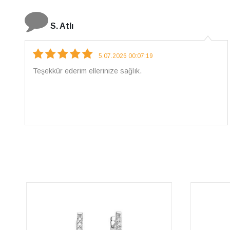
N. Elçi
4.08.2026 16:27:03
Çarpıcı ve olağanüstü bir işçilikle hazırlanmış bir
mücevher. İşçilik kalitesi mükemmel; artık sadece
buradan sipariş vereceğim. 💎 Teşekkürler