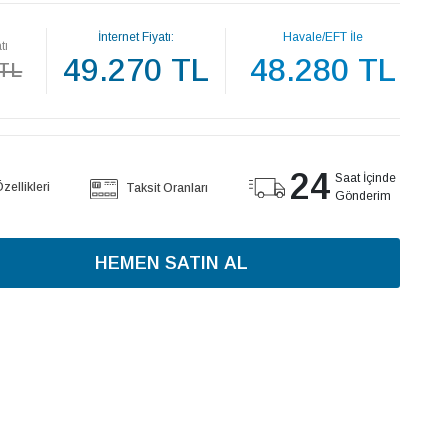
İnternet Fiyatı:
Havale/EFT İle
tı
49.270 TL
48.280 TL
 TL
24
Saat İçinde
ellikleri
Taksit Oranları
Gönderim
HEMEN SATIN AL