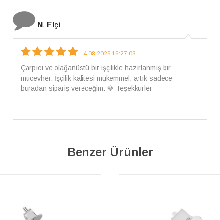
İ. Bozkurt
31.07.2026 12:46:04
Harika tam istediğim gibi geldi kargom ayrıca ilgili
arkadaşlara da teşekkür ederim çok ilgilendiler güvenle
alışveriş yapabilirsiniz ben artık tek Sirius tan ne lazımsa
alacam tek siniz
Benzer Ürünler