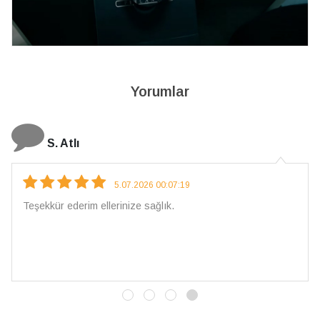
Yorumlar
N. Elçi
4.08.2026 16:27:03
Çarpıcı ve olağanüstü bir işçilikle hazırlanmış bir mücevhe
İşçilik kalitesi mükemmel; artık sadece buradan sipariş
vereceğim. 💎 Teşekkürler