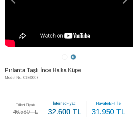
Pırlanta Taşlı İnce Halka Küpe
Model No: 01E0008
İnternet Fiyatı:
Havale/EFT İle
Etiket Fiyatı
32.600 TL
31.950 TL
46.580 TL