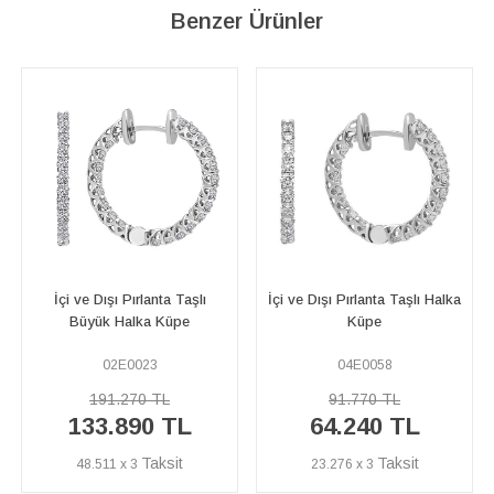
Benzer Ürünler
İçi ve Dışı Pırlanta Taşlı Halka
Pırlanta Taşlı Büyük Halka
Küpe
Küpe
04E0058
04E0130
91.770 TL
140.070 TL
64.240 TL
98.050 TL
23.276 x 3
35.526 x 3