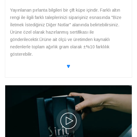
Yayınlanan pırlanta bilgileri bir çift küpe içindir. Farklı altın
rengi ile ilgili farklı taleplerinizi siparişiniz esnasında "Bize
İletmek İstediğiniz Diğer Notlar" alanında belirtebilirsiniz.
Ürüne özel olarak hazırlanmış sertifikası ile
gönderilecektir.Ürüne ait ölçü ve üretimden kaynaklı
nedenlerle toplam ağırlık gram olarak ±%10 farklılık
gösterebilir.
🔽