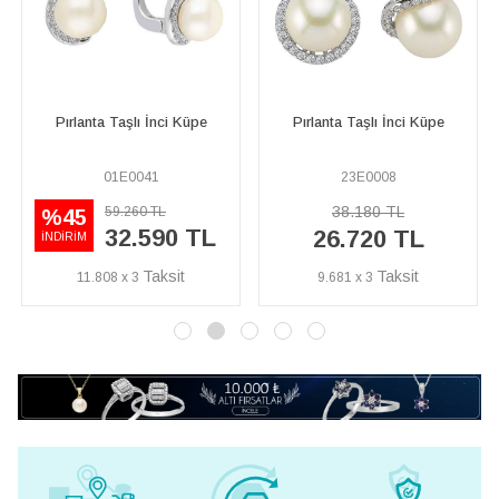
nci Küpe
Pırlanta Taşlı İnci Küpe
Pırlanta Taşlı İnci 
23E0008
10E0012
38.180 TL
L
14.490 TL
%40
90 TL
8.690 
26.720 TL
İNDİRİM
9.681 x 3
3.149 x 3