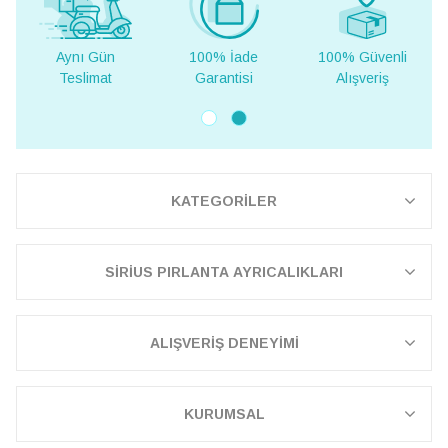
Aynı Gün
100% İade
100% Güvenli
Yur
Teslimat
Garantisi
Alışveriş
Te
KATEGORİLER
SİRİUS PIRLANTA AYRICALIKLARI
ALIŞVERİŞ DENEYİMİ
KURUMSAL