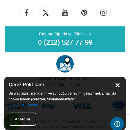
Pırlanta Sipariş ve Bilgi Hattı
0 (212) 527 77 99
Bizi Daha Kolay Bulabilirsiniz
Çerez Politikası
İletişim İçin Tıklayınız
Bu web sitesi, içeriklerini ve sunduğu deneyimi geliştirmek amacıyla
cookie’lerden (çerezler) faydalanmaktadır.
Çerez Politakasını
Anladım
Piyer Loti Cad. No:5 Kat:2 Çemberlitaş Fatih/İstanbul
Copyright © 2008-2026 - Sirius Pırlanta tescilli markadır.