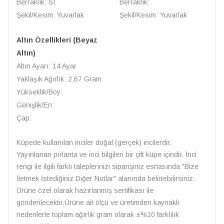
Berraklık: SI
Berraklık:
Şekil/Kesim: Yuvarlak
Şekil/Kesim: Yuvarlak
Altın Özellikleri (Beyaz
Altın)
Altın Ayarı: 14 Ayar
Yaklaşık Ağırlık: 2,67 Gram
Yükseklik/Boy:
Genişlik/En:
Çap:
Küpede kullanılan inciler doğal (gerçek) incilerdir.
Yayınlanan pırlanta ve inci bilgileri bir çift küpe içindir. İnci
rengi ile ilgili farklı taleplerinizi siparişiniz esnasında "Bize
İletmek İstediğiniz Diğer Notlar" alanında belirtebilirsiniz.
Ürüne özel olarak hazırlanmış sertifikası ile
gönderilecektir.Ürüne ait ölçü ve üretimden kaynaklı
nedenlerle toplam ağırlık gram olarak ±%10 farklılık