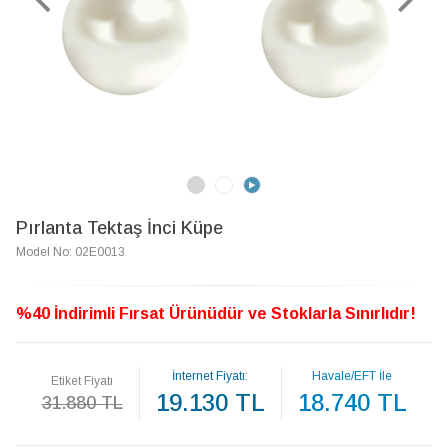
Pırlanta Tektaş İnci Küpe
Model No: 02E0013
%40 İndirimli Fırsat Ürünüdür ve Stoklarla Sınırlıdır!
İnternet Fiyatı:
Havale/EFT İle
Etiket Fiyatı
19.130 TL
18.740 TL
31.880 TL