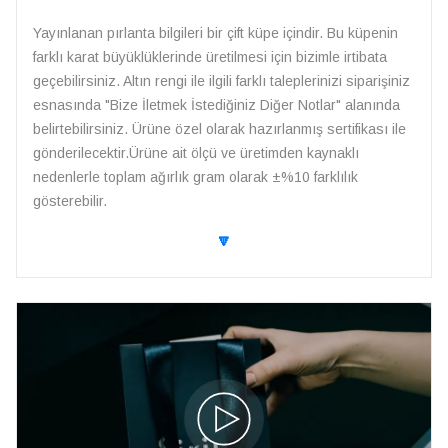
Yayınlanan pırlanta bilgileri bir çift küpe içindir. Bu küpenin
farklı karat büyüklüklerinde üretilmesi için bizimle irtibata
geçebilirsiniz. Altın rengi ile ilgili farklı taleplerinizi siparişiniz
esnasında "Bize İletmek İstediğiniz Diğer Notlar" alanında
belirtebilirsiniz. Ürüne özel olarak hazırlanmış sertifikası ile
gönderilecektir.Ürüne ait ölçü ve üretimden kaynaklı
nedenlerle toplam ağırlık gram olarak ±%10 farklılık
gösterebilir.
🔽