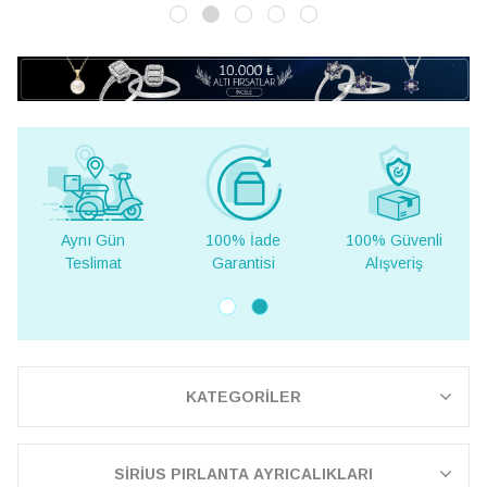
ı Gün
100% İade
100% Güvenli
Yurt Dışı
limat
Garantisi
Alışveriş
Teslima
KATEGORİLER
SİRİUS PIRLANTA AYRICALIKLARI