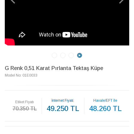
G Renk 0,51 Karat Pırlanta Tektaş Küpe
Model No: 01E0033
İnternet Fiyatı:
Havale/EFT İle
Etiket Fiyatı
49.250 TL
48.260 TL
70.350 TL