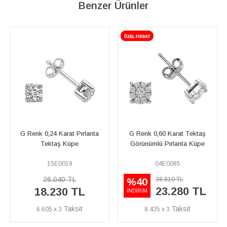
Benzer Ürünler
G Renk 0,60 Karat Tektaş
G Renk 0,38 Karat Pırlanta
Görünümlü Pırlanta Küpe
Tektaş Küpe
04E0085
04E0122
42.500 TL
38.810 TL
%40
23.280 TL
29.750 TL
İNDİRİM
8.435 x 3
10.779 x 3