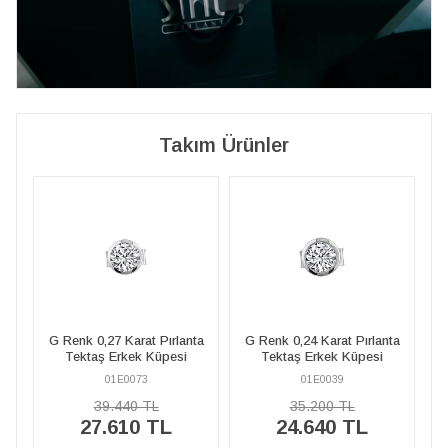
Takım Ürünler
 0,27 Karat Pırlanta
G Renk 0,24 Karat Pırlanta
G Renk 0,57 Kar
taş Erkek Küpesi
Tektaş Erkek Küpesi
Tektaş K
01E0073
01E0039
01P003
39.440 TL
35.200 TL
135.24
%40
27.610 TL
24.640 TL
81.1
İNDİRİM