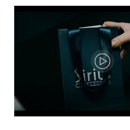
Oval Beyaz Topaz Taşlı Esila Kolye
02P0016
15.960 TL
%40
9.580 TL
İNDİRİM
3.471 x 3