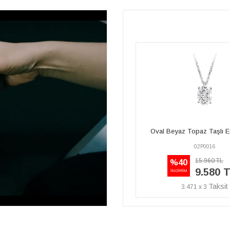
Oval Beyaz Topaz Taşlı Esila Kolye
Oval Beyaz Topaz Taşlı E
02P0016
02P0016
15.960 TL
15.960 TL
%40
%40
9.580 TL
9.580 
İNDİRİM
İNDİRİM
3.471 x 3
3.471 x 3