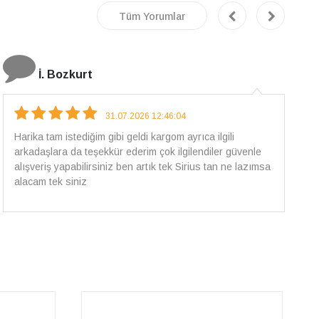
Tüm Yorumlar
E.T
18.07.2026 12:38:01
Pirlantami teslim alana kadar tüm surecte bilgilendirildim,
güvenli bir alisveris oldu benim icin ve paketleme özenle
yapilmisti sorunsuz bir sekilde pirlantami takiyorum. Yeni
alisveris adresim artik belli.🤩 Tesekkurler Sirius