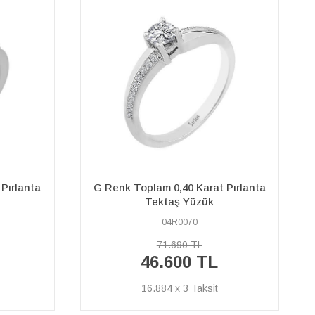
Pırlanta
Pırlanta ve Beyaz Topaz Taşlı
Harmonia Yüzük
17R0331
37.210 TL
%40
22.330 TL
İNDİRİM
8.091 x 3