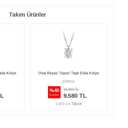
Takım Ürünler
sila Kolye
Oval Beyaz Topaz Taşlı Esila Kolye
Ova
02P0016
15.960 TL
%40
TL
9.580 TL
İNDİRİM
3.471 x 3