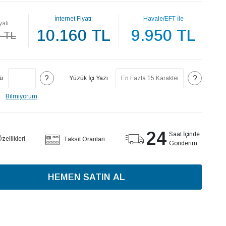
İnternet Fiyatı:
Havale/EFT İle
yatı
10.160 TL
9.950 TL
0 TL
?
?
ü
Yüzük İçi Yazı
Bilmiyorum
24
Saat İçinde
ellikleri
Taksit Oranları
Gönderim
HEMEN SATIN AL