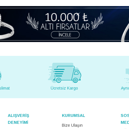
slimat
Ücretsiz Kargo
Aynı
ALIŞVERİŞ
KURUMSAL
SO
DENEYİMİ
ME
Bize Ulaşın