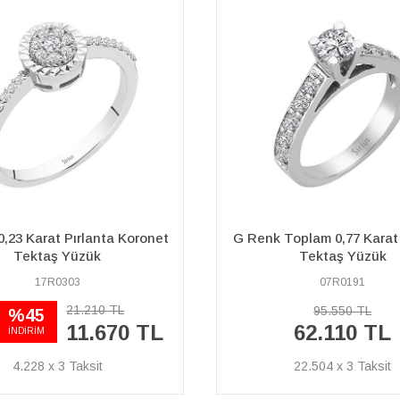
Toplam 0,77 Karat Pırlanta
G Renk Toplam 0,40 Karat 
Tektaş Yüzük
Tektaş Yüzük
07R0191
04R0070
95.550 TL
71.690 TL
62.110 TL
46.600 TL
22.504 x 3
16.884 x 3