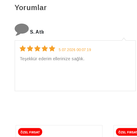
Yorumlar
N. Elçi
4.08.2026 16:27:03
Çarpıcı ve olağanüstü bir işçilikle hazırlanmış bir
mücevher. İşçilik kalitesi mükemmel; artık sadece
buradan sipariş vereceğim. 💎 Teşekkürler