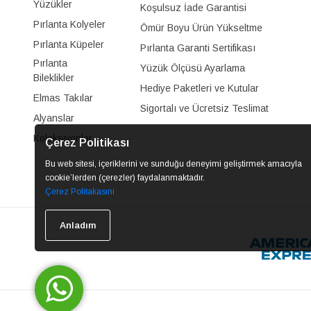
Yüzükler
Koşulsuz İade Garantisi
Pırlanta Kolyeler
Ömür Boyu Ürün Yükseltme
Pırlanta Küpeler
Pırlanta Garanti Sertifikası
Pırlanta
Yüzük Ölçüsü Ayarlama
Bileklikler
Hediye Paketleri ve Kutular
Elmas Takılar
Sigortalı ve Ücretsiz Teslimat
Alyanslar
Koleksiyonlar
Çerez Politikası
Bu web sitesi, içeriklerini ve sunduğu deneyimi geliştirmek amacıyla
cookie’lerden (çerezler) faydalanmaktadır.
Çerez Politakasını
Anladım