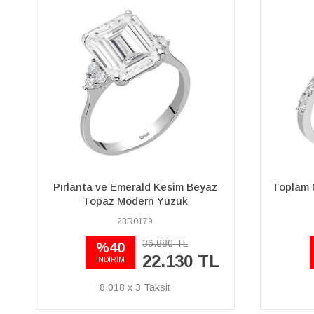
Toplam 0,23 Karat Pırlanta Koronet
G Renk 
Tektaş Yüzük
17R0303
21.210 TL
%45
11.670 TL
İNDİRİM
4.228 x 3