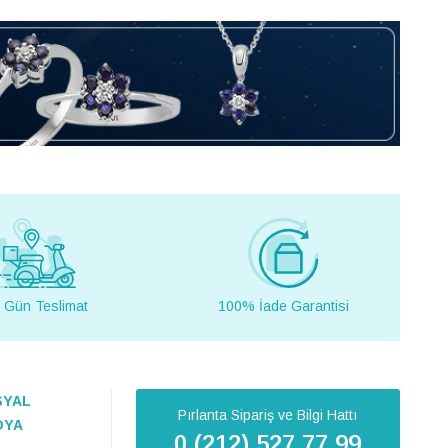
 Gün Teslimat
100% İade Garantisi
SYAL
Pırlanta Sipariş ve Bilgi Hattı
DYA
0 (212) 527 77 99