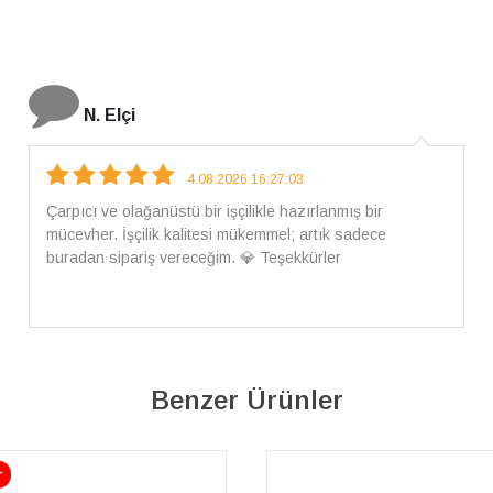
İ. Bozkurt
31.07.2026 12:46:04
Harika tam istediğim gibi geldi kargom ayrıca ilgili
arkadaşlara da teşekkür ederim çok ilgilendiler güvenle
alışveriş yapabilirsiniz ben artık tek Sirius tan ne lazımsa
alacam tek siniz
Benzer Ürünler