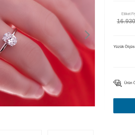
Etiket Fi
16.93
Yüzük Ölçüs
Ürün Öz