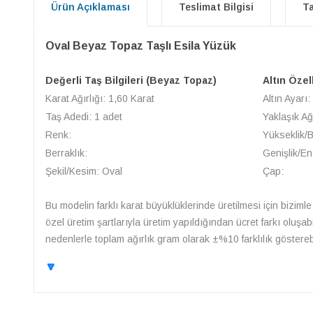
Ürün Açıklaması
Teslimat Bilgisi
Ta
Oval Beyaz Topaz Taşlı Esila Yüzük
Değerli Taş Bilgileri (Beyaz Topaz)
Altın Özel
Karat Ağırlığı: 1,60 Karat
Altın Ayarı:
Taş Adedi: 1 adet
Yaklaşık Ağ
Renk:
Yükseklik/
Berraklık:
Genişlik/En
Şekil/Kesim: Oval
Çap:
Bu modelin farklı karat büyüklüklerinde üretilmesi için bizimle 
özel üretim şartlarıyla üretim yapıldığından ücret farkı oluşa
nedenlerle toplam ağırlık gram olarak ±%10 farklılık gösterebil
🔽