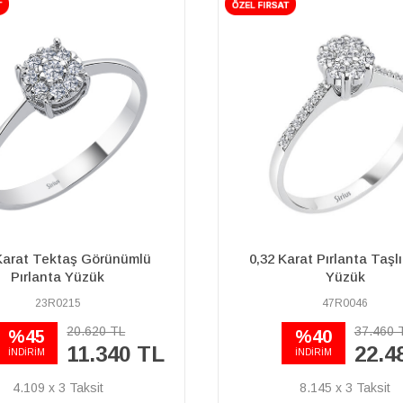
arat Pırlanta Taşlı Iberia
G Renk Toplam 0,61 Karat 
Yüzük
Tektaş Yüzük
47R0046
07R0120
37.460 TL
142.930 TL
%40
92.900 TL
22.480 TL
İNDİRİM
8.145 x 3
33.660 x 3