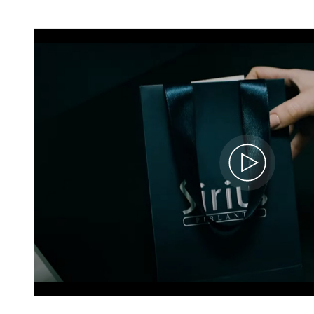
G Renk Toplam 1,04 Karat Pırlanta
Tektaş Yüzük ve Alyans
07R0181
167.120 TL
108.630 TL
39.359 x 3