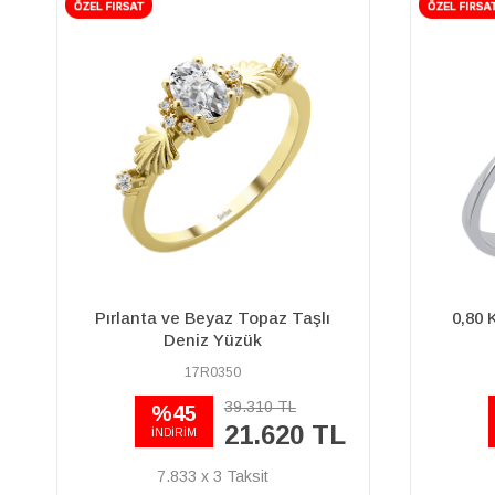
0,80 Karat Tektaş Görünümlü
0,32 K
Pırlanta Yüzük
23R0215
20.620 TL
%45
11.340 TL
İNDİRİM
4.109 x 3