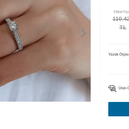
Etiket Fiya
110.4
TL
Yüzük Ölçüs
Ürün Öz