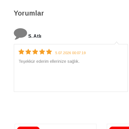
Yorumlar
N. Elçi
4.08.2026 16:27:03
Çarpıcı ve olağanüstü bir işçilikle hazırlanmış bir
mücevher. İşçilik kalitesi mükemmel; artık sadece
buradan sipariş vereceğim. 💎 Teşekkürler