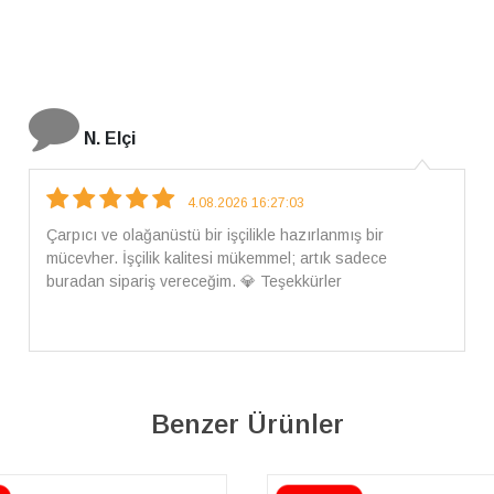
İ. Bozkurt
31.07.2026 12:46:04
Harika tam istediğim gibi geldi kargom ayrıca ilgili
arkadaşlara da teşekkür ederim çok ilgilendiler güvenle
alışveriş yapabilirsiniz ben artık tek Sirius tan ne lazımsa
alacam tek siniz
Benzer Ürünler