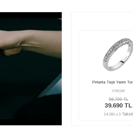
G Renk Toplam 1,04 Karat
Pırlanta Taşlı Yarım Tur Yüzük
Tektaş Yüzük ve Al
07R0186
07R0181
56.700 TL
167.120 TL
39.690 TL
108.630 T
14.381 x 3
39.359 x 3