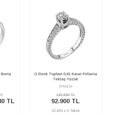
Pırlanta
G Renk Toplam 0,34 Karat Pırlanta
Tektaş Yüzük
23R0004
59.180 TL
38.470 TL
13.939 x 3