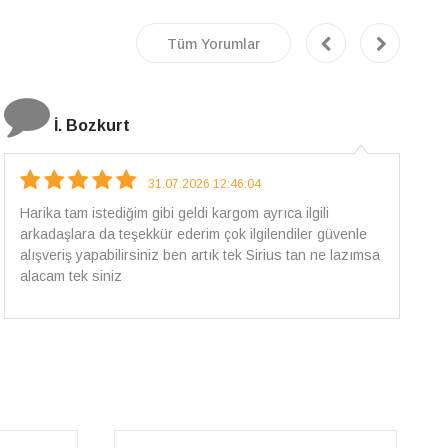
Tüm Yorumlar
E.T
18.07.2026 12:38:01
Pirlantami teslim alana kadar tüm surecte bilgilendirildim,
güvenli bir alisveris oldu benim icin ve paketleme özenle
yapilmisti sorunsuz bir sekilde pirlantami takiyorum. Yeni
alisveris adresim artik belli.🤩 Tesekkurler Sirius