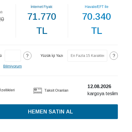
İnternet Fiyatı:
Havale/EFT İle
tı
71.770
70.340
20
TL
TL
?
?
ü
Yüzük İçi Yazı
Bilmiyorum
12.08.2026
ellikleri
Taksit Oranları
kargoya teslim
HEMEN SATIN AL