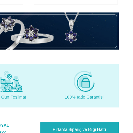
 Gün Teslimat
100% İade Garantisi
SYAL
Pırlanta Sipariş ve Bilgi Hattı
DYA