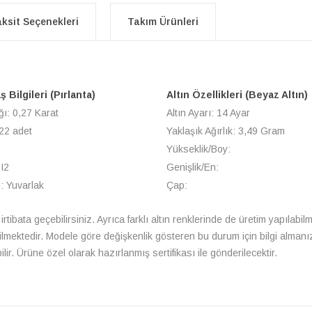
ksit Seçenekleri
Takım Ürünleri
 Bilgileri (Pırlanta)
Altın Özellikleri (Beyaz Altın)
ğı: 0,27 Karat
Altın Ayarı: 14 Ayar
 22 adet
Yaklaşık Ağırlık: 3,49 Gram
Yükseklik/Boy:
SI2
Genişlik/En:
: Yuvarlak
Çap:
irtibata geçebilirsiniz. Ayrıca farklı altın renklerinde de üretim yapılabi
bilmektedir. Modele göre değişkenlik gösteren bu durum için bilgi almanı
ir. Ürüne özel olarak hazırlanmış sertifikası ile gönderilecektir.