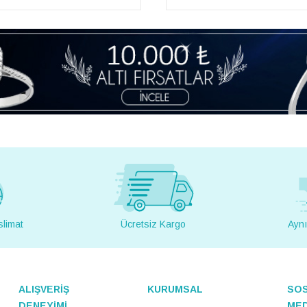
slimat
Ücretsiz Kargo
Aynı
ALIŞVERİŞ
KURUMSAL
SO
DENEYİMİ
ME