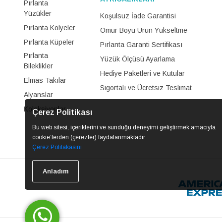
Pırlanta
Yüzükler
Koşulsuz İade Garantisi
Pırlanta Kolyeler
Ömür Boyu Ürün Yükseltme
Pırlanta Küpeler
Pırlanta Garanti Sertifikası
Pırlanta
Yüzük Ölçüsü Ayarlama
Bileklikler
Hediye Paketleri ve Kutular
Elmas Takılar
Sigortalı ve Ücretsiz Teslimat
Alyanslar
Koleksiyonlar
Çerez Politikası
Bu web sitesi, içeriklerini ve sunduğu deneyimi geliştirmek amacıyla
cookie’lerden (çerezler) faydalanmaktadır.
Çerez Politakasını
Anladım