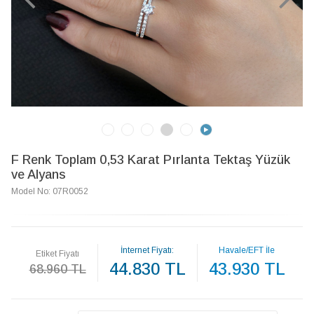
F Renk Toplam 0,53 Karat Pırlanta Tektaş Yüzük
ve Alyans
Model No: 07R0052
İnternet Fiyatı:
Havale/EFT İle
Etiket Fiyatı
44.830 TL
43.930 TL
68.960 TL