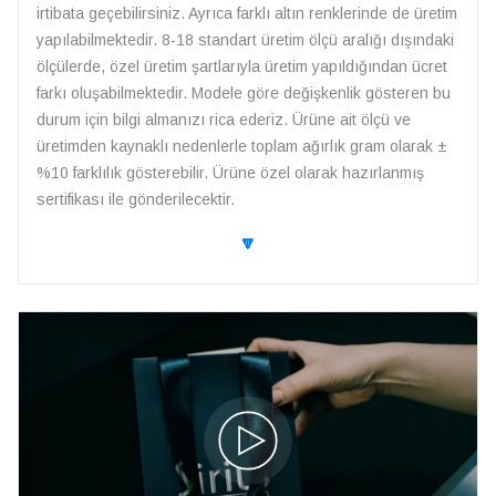
irtibata geçebilirsiniz. Ayrıca farklı altın renklerinde de üretim
yapılabilmektedir. 8-18 standart üretim ölçü aralığı dışındaki
ölçülerde, özel üretim şartlarıyla üretim yapıldığından ücret
farkı oluşabilmektedir. Modele göre değişkenlik gösteren bu
durum için bilgi almanızı rica ederiz. Ürüne ait ölçü ve
üretimden kaynaklı nedenlerle toplam ağırlık gram olarak ±
%10 farklılık gösterebilir. Ürüne özel olarak hazırlanmış
sertifikası ile gönderilecektir.
🔽