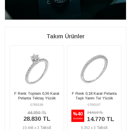
Takım Ürünler
at
F Renk 0,18 Karat Pırlanta
F Renk Toplam 0,36 Karat
F
Taşlı Yarım Tur Yüzük
Pırlanta Tektaş Yüzük
07R0197
07R0199
44.350 TL
24.610 TL
%40
28.830 TL
14.770 TL
İNDİRİM
5.352 x 3
10.446 x 3