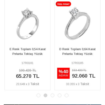
D Renk Toplam 0,64 Karat
E Renk Toplam 0,32 Karat
Pırlanta Tektaş Yüzük
Pırlanta Tektaş Yüzük
17R0185
24R0046
153.430 TL
48.380 TL
%40
%40
92.060 TL
29.030 TL
İNDİRİM
İNDİRİM
33.355 x 3
10.518 x 3