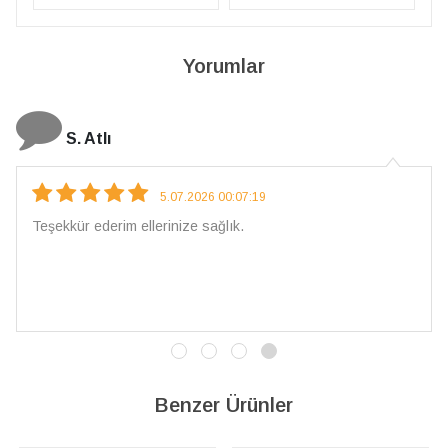
Yorumlar
N. Elçi
4.08.2026 16:27:03
Çarpıcı ve olağanüstü bir işçilikle hazırlanmış bir mücevher.
İşçilik kalitesi mükemmel; artık sadece buradan sipariş
vereceğim. 💎 Teşekkürler
Benzer Ürünler