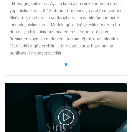
irtibata geçebilirsiniz. Ayrıca farklı altın renklerinde de üretim
yapılabilmektedir. 8-18 standart üretim ölçü aralığı dışındaki
ölçülerde, özel üretim şartlarıyla üretim yapıldığından ücret
farkı oluşabilmektedir. Modele göre değişkenlik gösteren bu
durum için bilgi almanızı rica ederiz. Ürüne ait ölçü ve
üretimden kaynaklı nedenlerle toplam ağırlık gram olarak ±
%10 farklılık gösterebilir. Ürüne özel olarak hazırlanmış
sertifikası ile gönderilecektir.
🔽