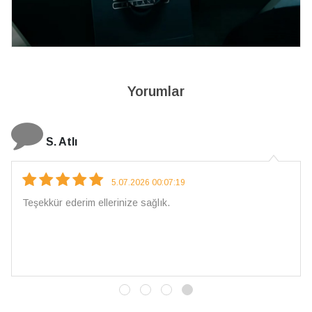
Yorumlar
N. Elçi
5.07.2026 00:07:19
 ellerinize sağlık.
Çarpıcı ve olağa
İşçilik kalitesi
vereceğim. 💎 T