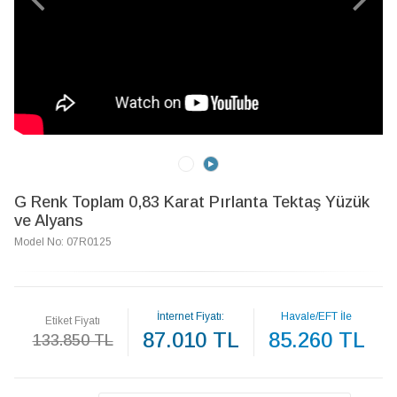
G Renk Toplam 0,83 Karat Pırlanta Tektaş Yüzük
ve Alyans
Model No: 07R0125
İnternet Fiyatı:
Havale/EFT İle
Etiket Fiyatı
87.010 TL
85.260 TL
133.850 TL