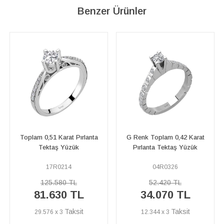
Benzer Ürünler
arat Pırlanta
G Renk Toplam 0,42 Karat
G Renk Toplam 0,
 Yüzük
Pırlanta Tektaş Yüzük
Pırlanta Tekta
214
04R0326
07R0185
80 TL
52.420 TL
110.420 
30 TL
34.070 TL
71.770
3
12.344 x 3
26.004 x 3