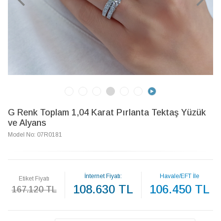
G Renk Toplam 1,04 Karat Pırlanta Tektaş Yüzük
ve Alyans
Model No: 07R0181
İnternet Fiyatı:
Havale/EFT İle
Etiket Fiyatı
108.630 TL
106.450 TL
167.120 TL