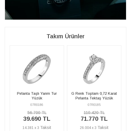
Takım Ürünler
G Renk Toplam 0,72 Karat
Pırlanta Taşlı Yarım Tur
G
Pırlanta Tektaş Yüzük
Yüzük
07R0185
07R0186
110.420 TL
56.700 TL
71.770 TL
39.690 TL
26.004 x 3
14.381 x 3