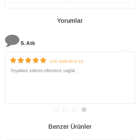
Yorumlar
N. Elçi
4.08.2026 16:27:03
Çarpıcı ve olağanüstü bir işçilikle hazırlanmış bir mücevher.
İşçilik kalitesi mükemmel; artık sadece buradan sipariş
vereceğim. 💎 Teşekkürler
Benzer Ürünler