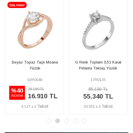
G Renk Toplam 0,51 Karat
G Renk Toplam 0,48 Karat
Pırlanta Tektaş Yüzük
Pırlanta Tektaş Yüzük
17R0135
24R0047
85.130 TL
89.000 TL
55.340 TL
57.850 TL
20.051 x 3
20.960 x 3