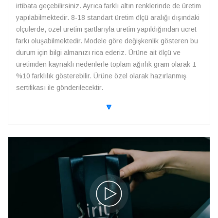
irtibata geçebilirsiniz. Ayrıca farklı altın renklerinde de üretim
yapılabilmektedir. 8-18 standart üretim ölçü aralığı dışındaki
ölçülerde, özel üretim şartlarıyla üretim yapıldığından ücret
farkı oluşabilmektedir. Modele göre değişkenlik gösteren bu
durum için bilgi almanızı rica ederiz. Ürüne ait ölçü ve
üretimden kaynaklı nedenlerle toplam ağırlık gram olarak ±
%10 farklılık gösterebilir. Ürüne özel olarak hazırlanmış
sertifikası ile gönderilecektir.
🔽