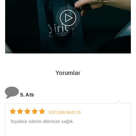
Yorumlar
N. Elçi
4.08.2026 16:27:03
Çarpıcı ve olağanüstü bir işçilikle hazırlan
İşçilik kalitesi mükemmel; artık sadece bura
vereceğim. 💎 Teşekkürler