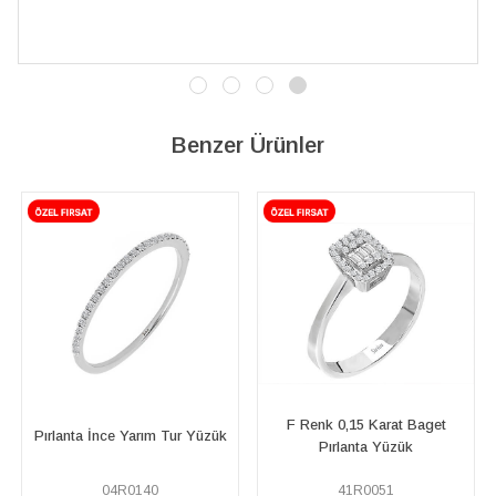
Benzer Ürünler
F Renk 0,15 Karat Baget
zük
Pırlanta 5 Taş Çisil Yüzük
Pırlanta Yüzük
41R0051
07R0055