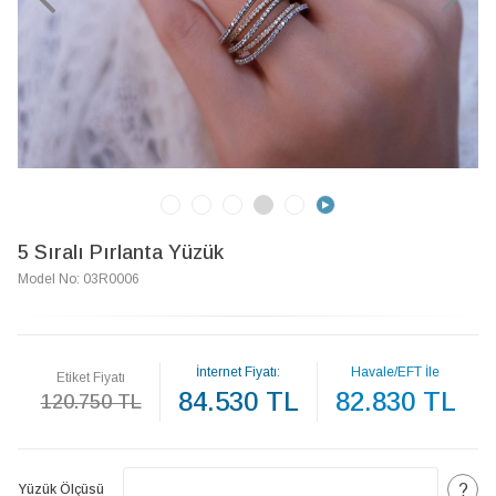
5 Sıralı Pırlanta Yüzük
Model No: 03R0006
İnternet Fiyatı:
Havale/EFT İle
Etiket Fiyatı
84.530 TL
82.830 TL
120.750 TL
?
Yüzük Ölçüsü