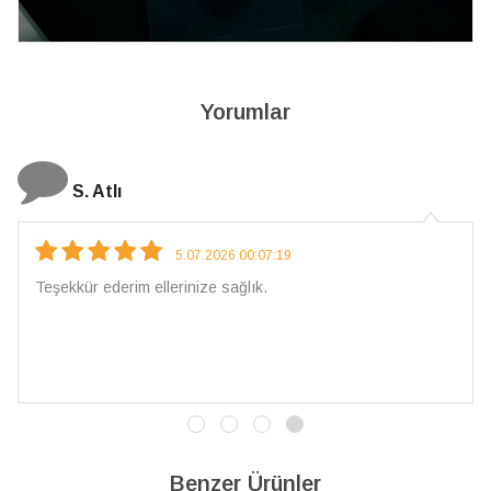
Yorumlar
N. Elçi
4.08.2026 16:27:03
Çarpıcı ve olağanüstü bir işçilikle hazırlanmış bir mücevher.
İşçilik kalitesi mükemmel; artık sadece buradan sipariş
vereceğim. 💎 Teşekkürler
Benzer Ürünler