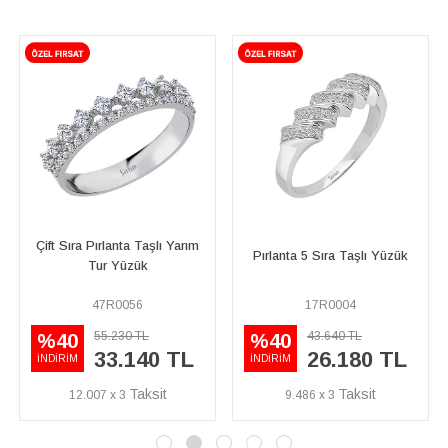
Pırlanta 5 Sıra Taşlı Yüzük
Pırlanta Taşlı Harem Yüzük
17R0004
11R0002
79.800 TL
43.640 TL
%40
26.180 TL
55.860 TL
İNDİRİM
9.486 x 3
20.239 x 3