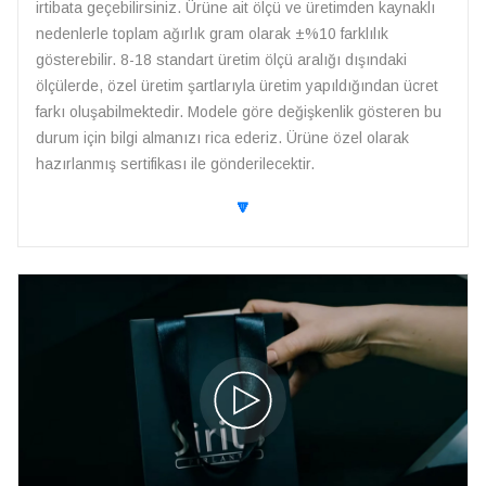
irtibata geçebilirsiniz. Ürüne ait ölçü ve üretimden kaynaklı
nedenlerle toplam ağırlık gram olarak ±%10 farklılık
gösterebilir. 8-18 standart üretim ölçü aralığı dışındaki
ölçülerde, özel üretim şartlarıyla üretim yapıldığından ücret
farkı oluşabilmektedir. Modele göre değişkenlik gösteren bu
durum için bilgi almanızı rica ederiz. Ürüne özel olarak
hazırlanmış sertifikası ile gönderilecektir.
🔽