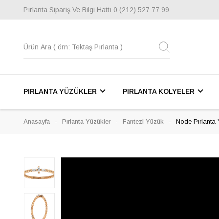
Pırlanta Sipariş Ve Bilgi Hattı
0 (212) 527 77 99
PIRLANTA YÜZÜKLER
PIRLANTA KOLYELER
Anasayfa
Pırlanta Yüzükler
Fantezi Yüzük
Node Pırlanta