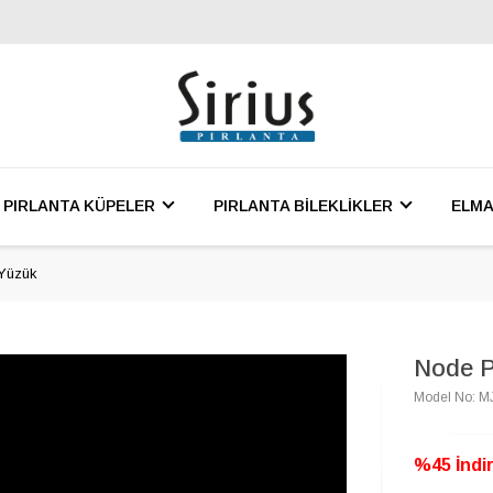
PIRLANTA KÜPELER
PIRLANTA BİLEKLİKLER
ELMA
 Yüzük
Node P
Model No: 
%45 İndir