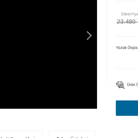
Etiket Fiya
23.480
Yüzük Ölçüs
Ürün Öz