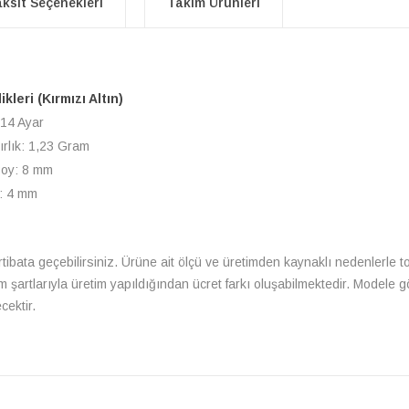
ksit Seçenekleri
Takım Ürünleri
ikleri (Kırmızı Altın)
 14 Ayar
ırlık: 1,23 Gram
Boy: 8 mm
n: 4 mm
irtibata geçebilirsiniz. Ürüne ait ölçü ve üretimden kaynaklı nedenlerle t
im şartlarıyla üretim yapıldığından ücret farkı oluşabilmektedir. Modele 
cektir.