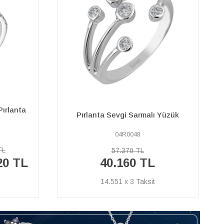
Baget Pırlanta Taşlı Modern Yarım
 Yüzük
Tur Yüzük
47R0019
46.450 TL
%45
25.550 TL
İNDİRİM
9.257 x 3