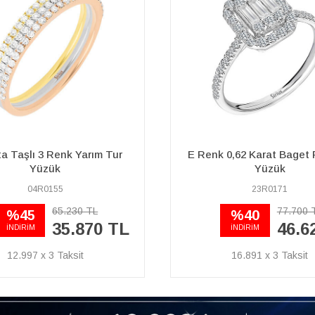
0,62 Karat Baget Pırlanta
Pırlanta Sevgi Sarmalı
Yüzük
23R0171
04R0048
77.700 TL
57.370 TL
%40
40.160 TL
46.620 TL
İNDİRİM
16.891 x 3
14.551 x 3