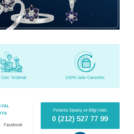
 Gün Teslimat
100% İade Garantisi
SYAL
Pırlanta Sipariş ve Bilgi Hattı
DYA
0 (212) 527 77 99
Facebook