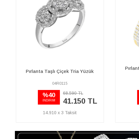
Pırlanta Taşlı 3 Renk Yarım Tur
E Renk 
Yüzük
04R0155
65.230 TL
%45
35.870 TL
İNDİRİM
12.997 x 3