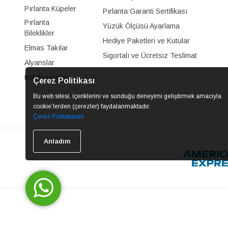
Pırlanta Küpeler
Pırlanta Garanti Sertifikası
Pırlanta
Yüzük Ölçüsü Ayarlama
Bileklikler
Hediye Paketleri ve Kutular
Elmas Takılar
Sigortalı ve Ücretsiz Teslimat
Alyanslar
Koleksiyonlar
Çerez Politikası
Bu web sitesi, içeriklerini ve sunduğu deneyimi geliştirmek amacıyla
cookie’lerden (çerezler) faydalanmaktadır.
Çerez Politakasını
Anladım