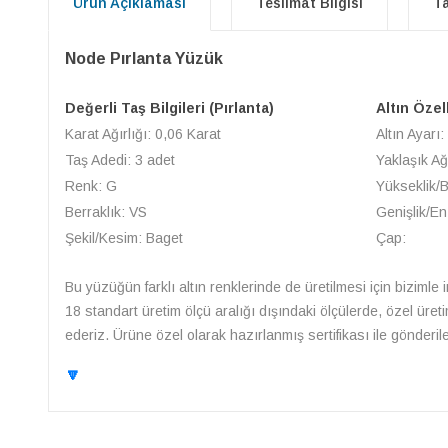
Ürün Açıklaması
Teslimat Bilgisi
Ta
Node Pırlanta Yüzük
Değerli Taş Bilgileri (Pırlanta)
Altın Özell
Karat Ağırlığı: 0,06 Karat
Altın Ayarı:
Taş Adedi: 3 adet
Yaklaşık Ağ
Renk: G
Yükseklik/
Berraklık: VS
Genişlik/E
Şekil/Kesim: Baget
Çap:
Bu yüzüğün farklı altın renklerinde de üretilmesi için bizimle 
18 standart üretim ölçü aralığı dışındaki ölçülerde, özel üret
ederiz. Ürüne özel olarak hazırlanmış sertifikası ile gönderile
🔽