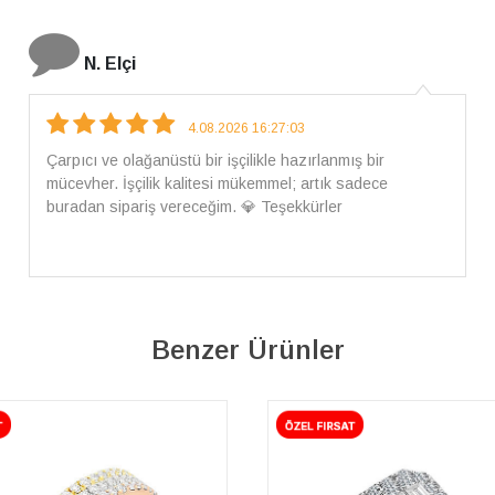
İ. Bozkurt
31.07.2026 12:46:04
Harika tam istediğim gibi geldi kargom ayrıca ilgili
arkadaşlara da teşekkür ederim çok ilgilendiler güvenle
alışveriş yapabilirsiniz ben artık tek Sirius tan ne lazımsa
alacam tek siniz
Benzer Ürünler