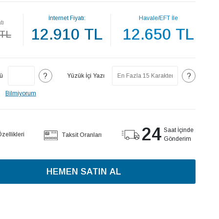
İnternet Fiyatı:
Havale/EFT İle
tı
12.910 TL
12.650 TL
 TL
?
?
ü
Yüzük İçi Yazı
Bilmiyorum
24
Saat İçinde
ellikleri
Taksit Oranları
Gönderim
HEMEN SATIN AL