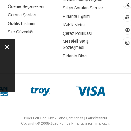
Ödeme Seçenekleri
Sıkça Sorulan Sorular
Garanti Şartları
Pırlanta Eğitimi
Gizlilik Bildirimi
KVKK Metni
Site Güvenliği
Çerez Politikası
Mesafeli Satış
Sözleşmesi
Pırlanta Blog
Piyer Loti Cad. No:5 Kat:2 Çemberlitaş Fatih/İstanbul
Copyright © 2008-2026 - Sirius Pırlanta tescilli markadır.