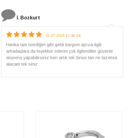
E.T
18.07.2026 12:38:01
Pirlantami teslim alana kadar tüm surecte bilgilendirildim,
güvenli bir alisveris oldu benim icin ve paketleme özenle
yapilmisti sorunsuz bir sekilde pirlantami takiyorum. Yeni
alisveris adresim artik belli.🤩 Tesekkurler Sirius