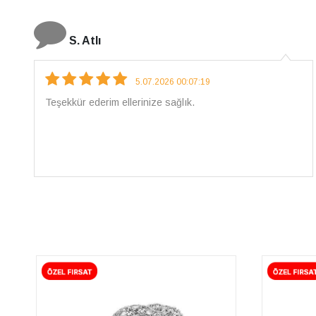
N. Elçi
4.08.2026 16:27:03
Çarpıcı ve olağanüstü bir işçilikle hazırlanmış bir
mücevher. İşçilik kalitesi mükemmel; artık sadece
buradan sipariş vereceğim. 💎 Teşekkürler