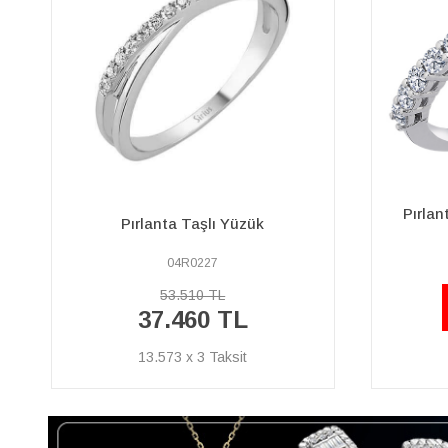
Pırlanta Aria Quattro Yarım Tur
P
Yüzük
47R0082
51.320 TL
%40
30.790 TL
İNDİRİM
11.156 x 3