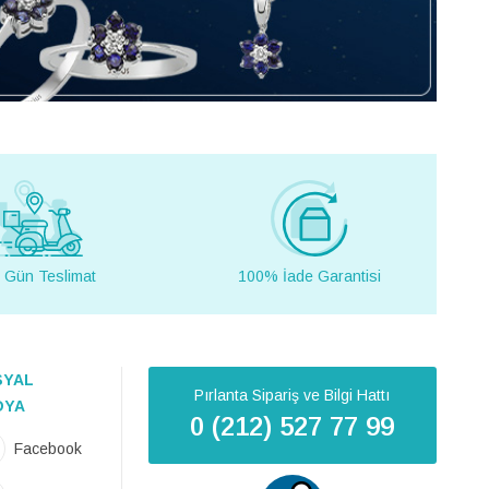
 Gün Teslimat
100% İade Garantisi
SYAL
Pırlanta Sipariş ve Bilgi Hattı
DYA
0 (212) 527 77 99
Facebook