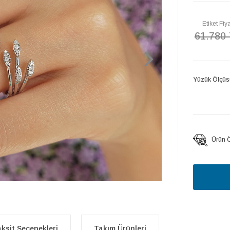
Etiket Fiya
61.780
Yüzük Ölçüs
Ürün Öz
ksit Seçenekleri
Takım Ürünleri