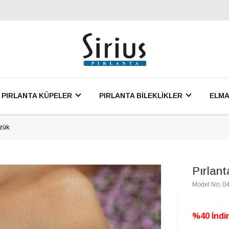
PIRLANTA KÜPELER
PIRLANTA BİLEKLİKLER
ELMA
üzük
Pırlant
Model No: 0
%40 İndir