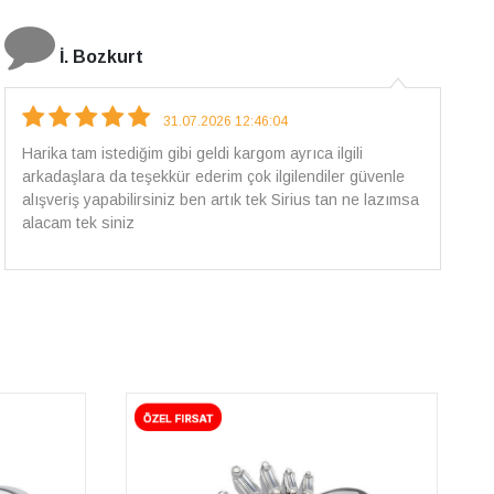
E.T
18.07.2026 12:38:01
Pirlantami teslim alana kadar tüm surecte bilgilendirildim,
güvenli bir alisveris oldu benim icin ve paketleme özenle
yapilmisti sorunsuz bir sekilde pirlantami takiyorum. Yeni
alisveris adresim artik belli.🤩 Tesekkurler Sirius