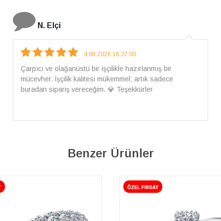
İ. Bozkurt
31.07.2026 12:46:04
Harika tam istediğim gibi geldi kargom ayrıca ilgili
arkadaşlara da teşekkür ederim çok ilgilendiler güvenle
alışveriş yapabilirsiniz ben artık tek Sirius tan ne lazımsa
alacam tek siniz
Benzer Ürünler