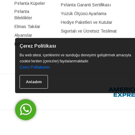
Pırlanta Küpeler
Pırlanta Garanti Sertifikası
Pırlanta
Yüzük Ölçüsü Ayarlama
Bileklikler
Hediye Paketleri ve Kutular
Elmas Takılar
Sigortalı ve Ücretsiz Teslimat
Alyanslar
Koleksiyonlar
Çerez Politikası
Bu web sitesi, içeriklerini ve sunduğu deneyimi geliştirmek amacıyla
cookie’lerden (çerezler) faydalanmaktadır.
Çerez Politakasını
Anladım