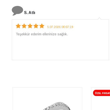
N. Elçi
4.08.2026 16:27:03
Çarpıcı ve olağanüstü bir işçilikle hazırlanmış bir
mücevher. İşçilik kalitesi mükemmel; artık sadece
buradan sipariş vereceğim. 💎 Teşekkürler