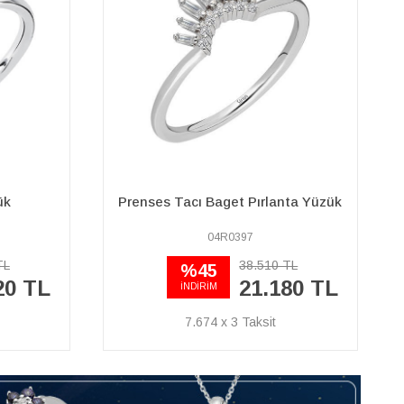
F Renk 0,60 Karat Pırlanta Yarım
nta Yüzük
Tur Yüzük
41R0024
TL
43.470 TL
%45
80 TL
23.910 TL
İNDİRİM
8.663 x 3