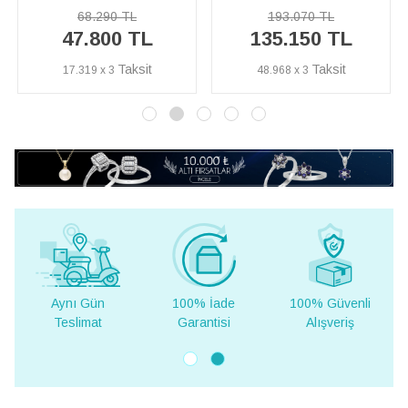
68.290 TL
193.070 TL
47.800 TL
135.150 TL
17.319 x 3
48.968 x 3
Aynı Gün
100% İade
100% Güvenli
Teslimat
Garantisi
Alışveriş