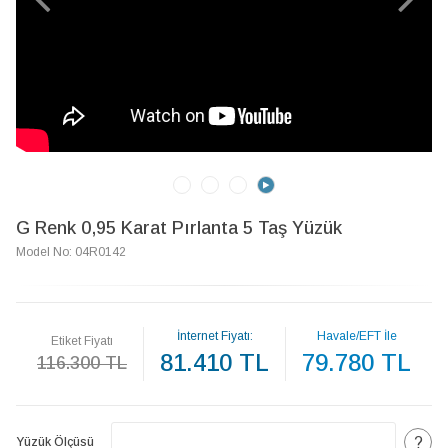
G Renk 0,95 Karat Pırlanta 5 Taş Yüzük
Model No: 04R0142
İnternet Fiyatı:
Havale/EFT İle
Etiket Fiyatı
81.410 TL
79.780 TL
116.300 TL
?
Yüzük Ölçüsü