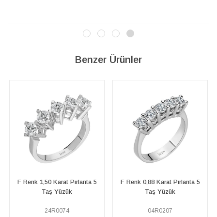
Benzer Ürünler
F Renk 1,50 Karat Pırlanta 5
F Renk 0,88 Karat Pırlanta 5
G R
Taş Yüzük
Taş Yüzük
24R0074
04R0207