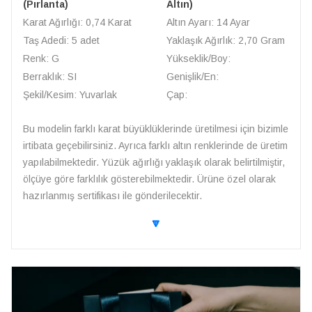
(Pırlanta)
Altın)
Karat Ağırlığı: 0,74 Karat
Altın Ayarı: 14 Ayar
Taş Adedi: 5 adet
Yaklaşık Ağırlık: 2,70 Gram
Renk: G
Yükseklik/Boy:
Berraklık: SI
Genişlik/En:
Şekil/Kesim: Yuvarlak
Çap:
Bu modelin farklı karat büyüklüklerinde üretilmesi için bizimle
irtibata geçebilirsiniz. Ayrıca farklı altın renklerinde de üretim
yapılabilmektedir. Yüzük ağırlığı yaklaşık olarak belirtilmiştir,
ölçüye göre farklılık gösterebilmektedir. Ürüne özel olarak
hazırlanmış sertifikası ile gönderilecektir.
🔽