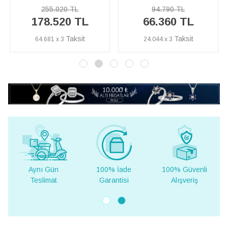
255.020 TL
94.790 TL
178.520 TL
66.360 TL
64.681 x 3
24.044 x 3
Aynı Gün
100% İade
100% Güvenli
Teslimat
Garantisi
Alışveriş