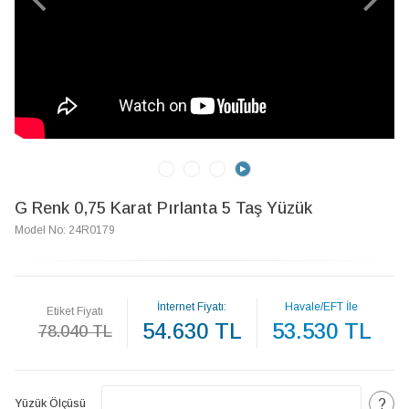
G Renk 0,75 Karat Pırlanta 5 Taş Yüzük
Model No: 24R0179
İnternet Fiyatı:
Havale/EFT İle
Etiket Fiyatı
54.630 TL
53.530 TL
78.040 TL
?
Yüzük Ölçüsü