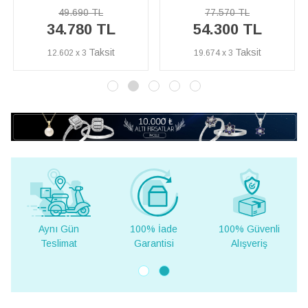
49.690 TL
77.570 TL
%
34.780 TL
54.300 TL
İN
12.602 x 3
19.674 x 3
Aynı Gün
100% İade
100% Güvenli
Teslimat
Garantisi
Alışveriş