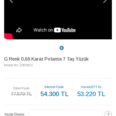
G Renk 0,68 Karat Pırlanta 7 Taş Yüzük
Model No: 10R0013
İnternet Fiyatı:
Havale/EFT İle
Etiket Fiyatı
54.300 TL
53.220 TL
77.570 TL
?
Yüzük Ölçüsü