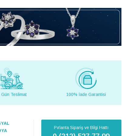
 Gün Teslimat
100% İade Garantisi
SYAL
Pırlanta Sipariş ve Bilgi Hattı
DYA