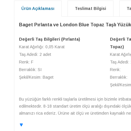
Ürün Açıklaması
Teslimat Bilgisi
Ta
Baget Pırlanta ve London Blue Topaz Taşlı Yüzü
Değerli Taş Bilgileri (Pırlanta)
Değerli Ta
Karat Ağırlığı: 0,05 Karat
Topaz)
Taş Adedi: 2 adet
Karat Ağırlı
Renk: F
Taş Adedi: 
Berraklık: SI
Renk:
Şekil/Kesim: Baget
Berraklık:
Şekil/Kesi
Bu yüzüğün farklı renkli taşlarla üretilmesi için bizimle irtibat
edilmektedir. 8-18 standart üretim ölçü aralığı dışındaki ölçü
almanızı rica ederiz. Ürüne ait ölçü ve üretimden kaynaklı ned
🔽