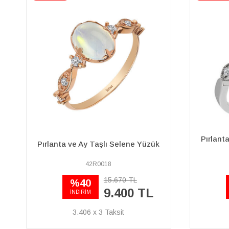
Pırlanta ve Oval Mavi Topaz Taşlı
Ametis
Yüzük
07R0009
42.970 TL
%40
25.780 TL
İNDİRİM
9.341 x 3