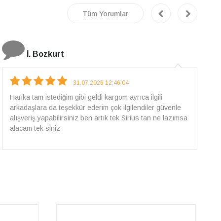
Tüm Yorumlar
E.T
18.07.2026 12:38:01
Pirlantami teslim alana kadar tüm surecte bilgilendirildim,
güvenli bir alisveris oldu benim icin ve paketleme özenle
yapilmisti sorunsuz bir sekilde pirlantami takiyorum. Yeni
alisveris adresim artik belli.🤩 Tesekkurler Sirius