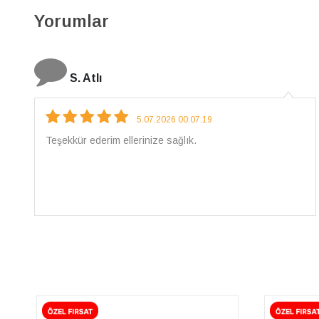
Yorumlar
N. Elçi
4.08.2026 16:27:03
Çarpıcı ve olağanüstü bir işçilikle hazırlanmış bir
mücevher. İşçilik kalitesi mükemmel; artık sadece
buradan sipariş vereceğim. 💎 Teşekkürler