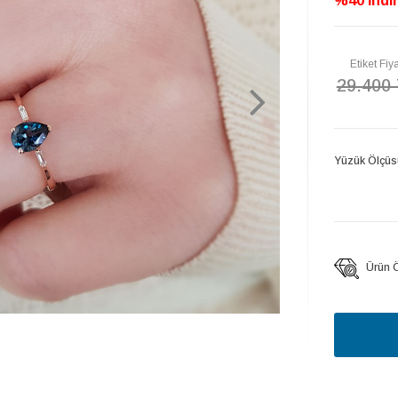
%40 İndir
Etiket Fiya
29.400
Yüzük Ölçüs
Ürün Öz