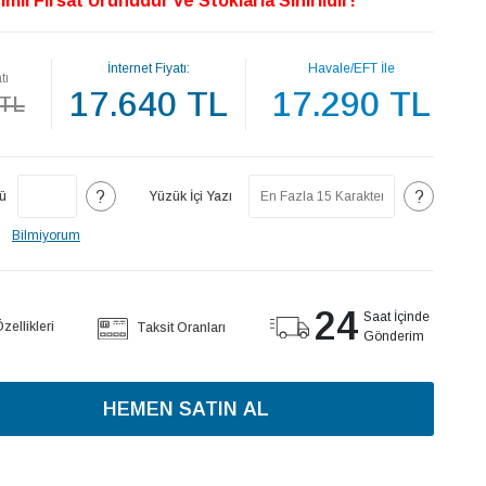
imli Fırsat Ürünüdür ve Stoklarla Sınırlıdır!
İnternet Fiyatı:
Havale/EFT İle
tı
17.640 TL
17.290 TL
 TL
?
?
ü
Yüzük İçi Yazı
Bilmiyorum
24
Saat İçinde
ellikleri
Taksit Oranları
Gönderim
HEMEN SATIN AL