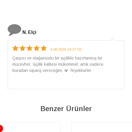
İ. Bozkurt
31.07.2026 12:46:04
Harika tam istediğim gibi geldi kargom ayrıca ilgili
arkadaşlara da teşekkür ederim çok ilgilendiler güvenle
alışveriş yapabilirsiniz ben artık tek Sirius tan ne lazımsa
alacam tek siniz
Benzer Ürünler