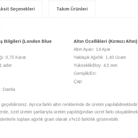
ksit Seçenekleri
Takım Ürünleri
k
ş Bilgileri (London Blue
Altın Özellikleri (Kırmızı Altın)
Altın Ayarı: 14 Ayar
ğı: 0,75 Karat
Yaklaşık Ağırlık: 1,43 Gram
1 adet
Yükseklik/Boy: 4,5 mm
Genişlik/En:
Çap:
m: Damla
a geçebilirsiniz. Ayrıca farklı altın renklerinde de üretim yapılabilmektedir
lerde, özel üretim şartlarıyla üretim yapıldığından ücret farkı oluşabilm
enlerle toplam ağırlık gram olarak ±%10 farklılık gösterebilir.