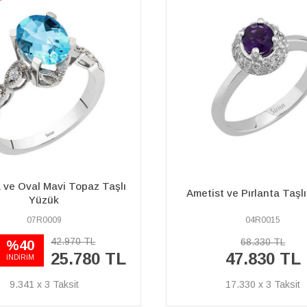
Pırlanta ve Damla Yakut
t ve Pırlanta Taşlı Yüzük
Yüzük
04R0015
07R0124
68.330 TL
48.260 TL
47.830 TL
33.780 TL
17.330 x 3
12.239 x 3