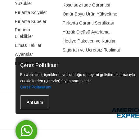
Yüzükler
Koşulsuz İade Garantisi
Pırlanta Kolyeler
Ömür Boyu Ürün Yükseltme
Pırlanta Küpeler
Pırlanta Garanti Sertifikası
Pırlanta
Yüzük Ölçüsü Ayarlama
Bileklikler
Hediye Paketleri ve Kutular
Elmas Takılar
Sigortalı ve Ücretsiz Teslimat
Alyanslar
Koleksiyonlar
Çerez Politikası
Bu web sitesi, içeriklerini ve sunduğu deneyimi geliştirmek amacıyla
cookie’lerden (çerezler) faydalanmaktadır.
Çerez Politakasını
Anladım