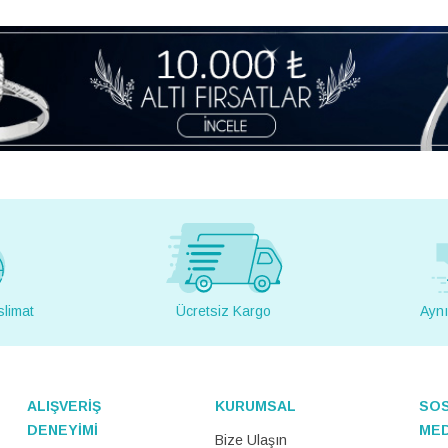
slimat
Ücretsiz Kargo
Aynı
ALIŞVERİŞ
KURUMSAL
SO
DENEYİMİ
ME
Bize Ulaşın