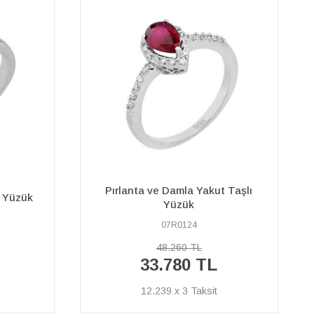
 Taşlı
Pırlanta ve Morganite Taşlı Malaga
Yüzük
02R0039
36.670 TL
%40
22.000 TL
İNDİRİM
7.971 x 3