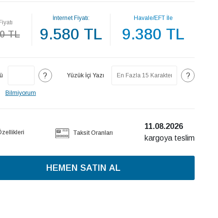
İnternet Fiyatı:
Havale/EFT İle
Fiyatı
9.580 TL
9.380 TL
0 TL
?
?
ü
Yüzük İçi Yazı
Bilmiyorum
11.08.2026
ellikleri
Taksit Oranları
kargoya teslim
HEMEN SATIN AL