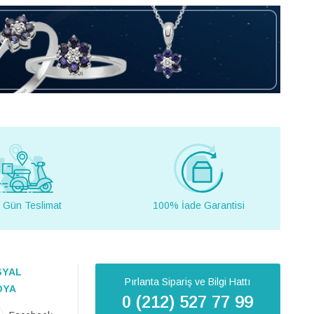
 Gün Teslimat
100% İade Garantisi
SYAL
Pırlanta Sipariş ve Bilgi Hattı
DYA
0 (212) 527 77 99