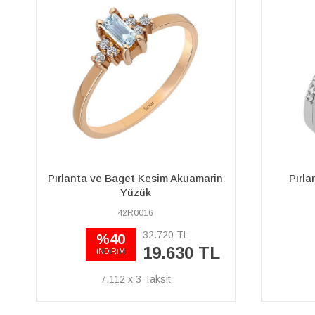
Pırlanta ve Damla Safir Taşlı
Pırlan
Anturaj Yüzük
15R0136
56.490 TL
39.540 TL
14.326 x 3