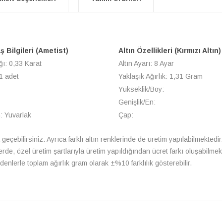
ş Bilgileri (Ametist)
Altın Özellikleri (Kırmızı Altın)
ğı: 0,33 Karat
Altın Ayarı: 8 Ayar
1 adet
Yaklaşık Ağırlık: 1,31 Gram
Yükseklik/Boy:
Genişlik/En:
: Yuvarlak
Çap:
a geçebilirsiniz. Ayrıca farklı altın renklerinde de üretim yapılabilmektedir
lerde, özel üretim şartlarıyla üretim yapıldığından ücret farkı oluşabilm
enlerle toplam ağırlık gram olarak ±%10 farklılık gösterebilir.