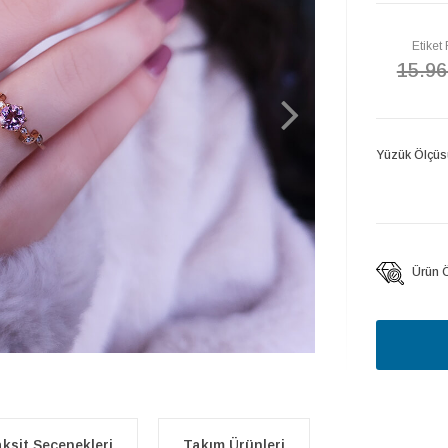
Etiket 
15.96
Yüzük Ölçüs
Ürün Öz
ksit Seçenekleri
Takım Ürünleri