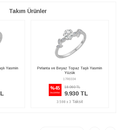
Takım Ürünler
aşlı Yasmin
Pırlanta ve Beyaz Topaz Taşlı Yasmin
Pırl
Yüzük
17R0334
18.060 TL
%45
TL
9.930 TL
İNDİRİM
3.598 x 3