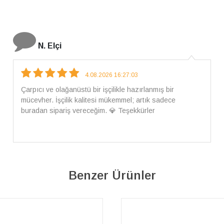
İ. Bozkurt
31.07.2026 12:46:04
Harika tam istediğim gibi geldi kargom ayrıca ilgili
arkadaşlara da teşekkür ederim çok ilgilendiler güvenle
alışveriş yapabilirsiniz ben artık tek Sirius tan ne lazımsa
alacam tek siniz
Benzer Ürünler