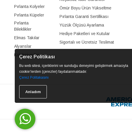
Pırlanta Kolyeler
Ömür Boyu Ürün Yükseltme
Pırlanta Küpeler
Pırlanta Garanti Sertifikası
Pırlanta
Yüzük Ölçüsü Ayarlama
Bileklikler
Hediye Paketleri ve Kutular
Elmas Takılar
Sigortalı ve Ücretsiz Teslimat
Alyanslar
Koleksiyonlar
Çerez Politikası
Bu web sitesi, içeriklerini ve sunduğu deneyimi geliştirmek amacıyla
cookie’lerden (çerezler) faydalanmaktadır.
Çerez Politakasını
Anladım