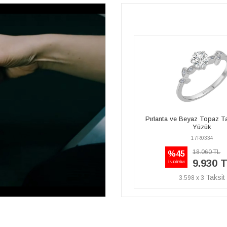
Pırlanta ve Beyaz Topaz Taşlı Yasmin
Pırlanta ve Beyaz Topaz T
Yüzük
Yüzük
17R0334
17R0334
18.060 TL
18.060 TL
%45
%45
9.930 TL
9.930 
İNDİRİM
İNDİRİM
3.598 x 3
3.598 x 3