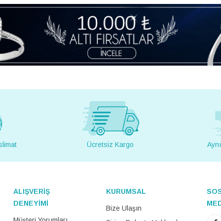
slimat
Ücretsiz Kargo
Aynı
ALIŞVERİŞ
KURUMSAL
SO
DENEYİMİ
ME
Bize Ulaşın
Müşteri Yorumları