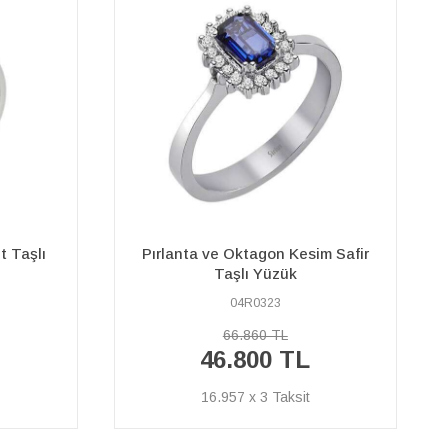
m Safir
Oval Zümrüt ve Pırlanta Taşlı
Yüzük
03R0004
64.600 TL
%40
38.760 TL
İNDİRİM
14.044 x 3