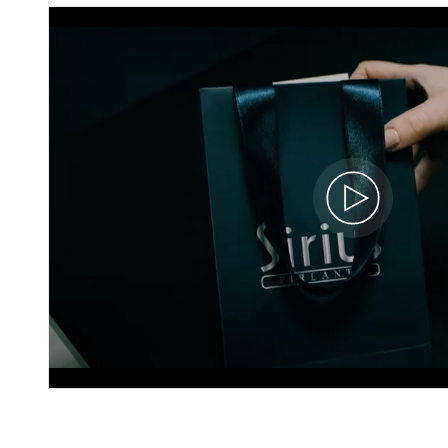
Pırlanta ve Beyaz Topaz Taşlı Yasmin
Yüzük
17R0334
18.060 TL
%45
9.930 TL
İNDİRİM
3.598 x 3