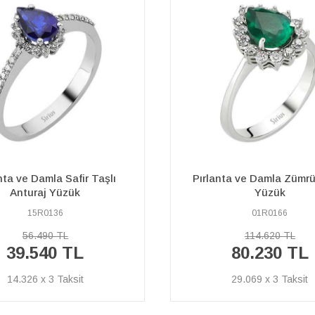
ta ve Damla Zümrüt Taşlı
Pırlanta ve Oktagon Kesi
Yüzük
Taşlı Yüzük
01R0166
04R0323
114.620 TL
66.860 TL
80.230 TL
46.800 TL
29.069 x 3
16.957 x 3