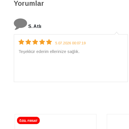
Yorumlar
N. Elçi
4.08.2026 16:27:03
Çarpıcı ve olağanüstü bir işçilikle hazırlanmış bir
mücevher. İşçilik kalitesi mükemmel; artık sadece
buradan sipariş vereceğim. 💎 Teşekkürler