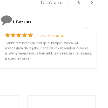
Tüm Yorumlar
E.T
18.07.2026 12:38:01
Pirlantami teslim alana kadar tüm surecte bilgilendirildim,
güvenli bir alisveris oldu benim icin ve paketleme özenle
yapilmisti sorunsuz bir sekilde pirlantami takiyorum. Yeni
alisveris adresim artik belli.🤩 Tesekkurler Sirius