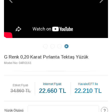
G Renk 0,20 Karat Pırlanta Tektaş Yüzük
Model No: 04R0161
İnternet Fiyatı:
Havale/EFT İle
Etiket Fiyatı
22.660 TL
22.210 TL
34.860 TL
?
Yüzük Ölçüsü