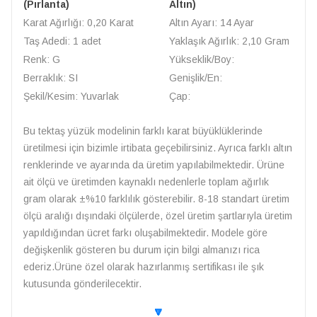
(Pırlanta)
Altın)
Karat Ağırlığı: 0,20 Karat
Altın Ayarı: 14 Ayar
Taş Adedi: 1 adet
Yaklaşık Ağırlık: 2,10 Gram
Renk: G
Yükseklik/Boy:
Berraklık: SI
Genişlik/En:
Şekil/Kesim: Yuvarlak
Çap:
Bu tektaş yüzük modelinin farklı karat büyüklüklerinde
üretilmesi için bizimle irtibata geçebilirsiniz. Ayrıca farklı altın
renklerinde ve ayarında da üretim yapılabilmektedir. Ürüne
ait ölçü ve üretimden kaynaklı nedenlerle toplam ağırlık
gram olarak ±%10 farklılık gösterebilir. 8-18 standart üretim
ölçü aralığı dışındaki ölçülerde, özel üretim şartlarıyla üretim
yapıldığından ücret farkı oluşabilmektedir. Modele göre
değişkenlik gösteren bu durum için bilgi almanızı rica
ederiz.Ürüne özel olarak hazırlanmış sertifikası ile şık
kutusunda gönderilecektir.
🔽