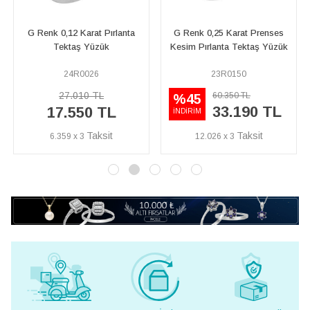
12 Karat Pırlanta
G Renk 0,25 Karat Prenses
G Renk 0,32 
ktaş Yüzük
Kesim Pırlanta Tektaş Yüzük
Tekta
24R0026
23R0150
15R
7.010 TL
67.9
60.350 TL
%45
33.190 TL
.550 TL
44.1
İNDİRİM
59 x 3
12.026 x 3
15.993 x