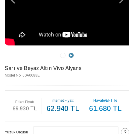
Sarı ve Beyaz Altın Vivo Alyans
Model No: 60A0088E
İnternet Fiyatı:
Havale/EFT İle
Etiket Fiyatı
62.940 TL
61.680 TL
69.930 TL
?
Yüzük Ölçüsü