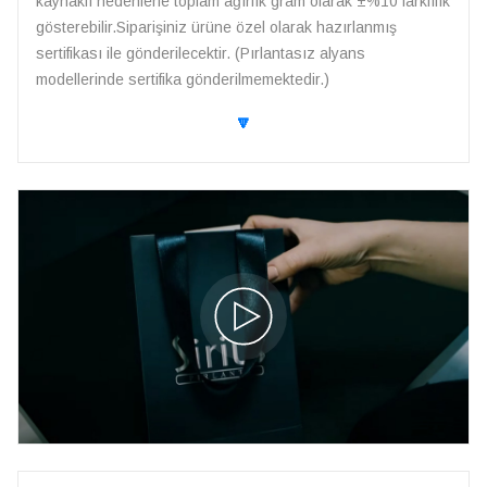
kaynaklı nedenlerle toplam ağırlık gram olarak ±%10 farklılık
gösterebilir.Siparişiniz ürüne özel olarak hazırlanmış
sertifikası ile gönderilecektir. (Pırlantasız alyans
modellerinde sertifika gönderilmemektedir.)
🔽