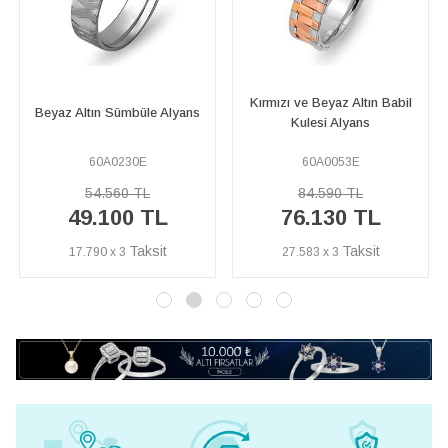
Kırmızı ve Beyaz Altın Babil
Kırmızı ve Beyaz Altın Buhari
Kulesi Alyans
Alyans
60A0053E
60A0347E
84.590 TL
47.250 TL
76.130 TL
42.530 TL
27.583 x 3
15.410 x 3