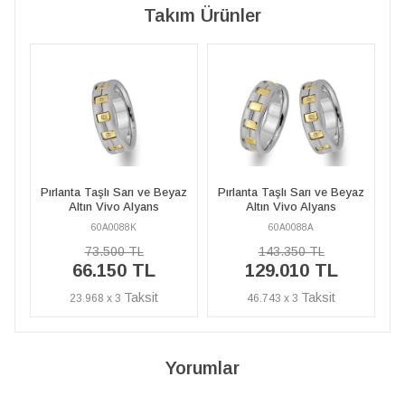
Takım Ürünler
 Beyaz
Pırlanta Taşlı Sarı ve Beyaz
Pırlanta Taşlı Sarı ve Beyaz
s
Altın Vivo Alyans
Altın Vivo Alyans
60A0088A
60A0088K
143.350 TL
73.500 TL
129.010 TL
66.150 TL
46.743 x 3
23.968 x 3
Yorumlar