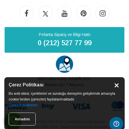
Pırlanta Sipariş ve Bilgi Hattı
0 (212) 527 77 99
Bizi Daha Kolay Bulabilirsiniz
Çerez Politikası
İletişim İçin Tıklayınız
Bu web sitesi, içeriklerini ve sunduğu deneyimi geliştirmek amacıyla
cookie’lerden (çerezler) faydalanmaktadır.
Çerez Politakasını
Anladım
Piyer Loti Cad. No:5 Kat:2 Çemberlitaş Fatih/İstanbul
Copyright © 2008-2026 - Sirius Pırlanta tescilli markadır.