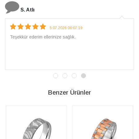
N. Elçi
4.08.2026 16:27:03
Çarpıcı ve olağanüstü bir işçilikle hazırlanmış bir mücevher.
İşçilik kalitesi mükemmel; artık sadece buradan sipariş
vereceğim. 💎 Teşekkürler
Benzer Ürünler