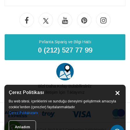
Pırlanta Sipariş ve Bilgi Hattı
0 (212) 527 77 99
Bizi Daha Kolay Bulabilirsiniz
Çerez Politikası
İletişim İçin Tıklayınız
Bu web sitesi, içeriklerini ve sunduğu deneyimi geliştirmek amacıyla
cookie’lerden (çerezler) faydalanmaktadır.
Çerez Politakasını
Anladım
Piyer Loti Cad. No:5 Kat:2 Çemberlitaş Fatih/İstanbul