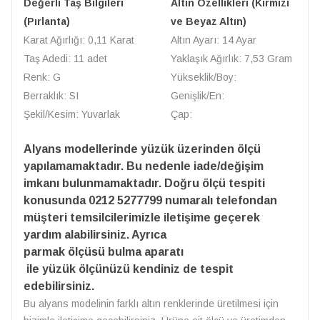
Değerli Taş Bilgileri
Altın Özellikleri (Kırmızı
(Pırlanta)
ve Beyaz Altın)
Karat Ağırlığı: 0,11 Karat
Altın Ayarı: 14 Ayar
Taş Adedi: 11 adet
Yaklaşık Ağırlık: 7,53 Gram
Renk: G
Yükseklik/Boy:
Berraklık: SI
Genişlik/En:
Şekil/Kesim: Yuvarlak
Çap:
Alyans modellerinde yüzük üzerinden ölçü
yapılamamaktadır. Bu nedenle iade/değişim
imkanı bulunmamaktadır. Doğru ölçü tespiti
konusunda 0212 5277799 numaralı telefondan
müşteri temsilcilerimizle iletişime geçerek
yardım alabilirsiniz. Ayrıca
parmak ölçüsü bulma aparatı
ile yüzük ölçünüzü kendiniz de tespit
edebilirsiniz.
Bu alyans modelinin farklı altın renklerinde üretilmesi için