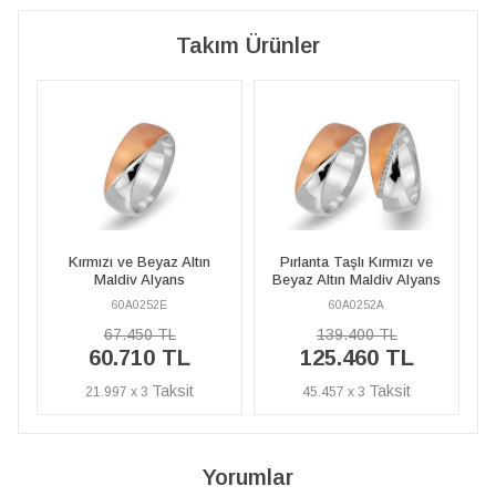
Takım Ürünler
Altın
Pırlanta Taşlı Kırmızı ve
Kırmızı ve Beyaz Altın
s
Beyaz Altın Maldiv Alyans
Maldiv Alyans
60A0252A
60A0252E
139.400 TL
67.450 TL
L
125.460 TL
60.710 TL
45.457 x 3
21.997 x 3
Yorumlar