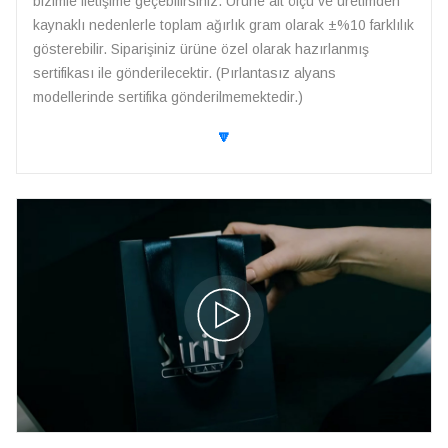
bizimle iletişime geçebilirsiniz. Ürüne ait ölçü ve üretimden
kaynaklı nedenlerle toplam ağırlık gram olarak ±%10 farklılık
gösterebilir. Siparişiniz ürüne özel olarak hazırlanmış
sertifikası ile gönderilecektir. (Pırlantasız alyans
modellerinde sertifika gönderilmemektedir.)
🔽