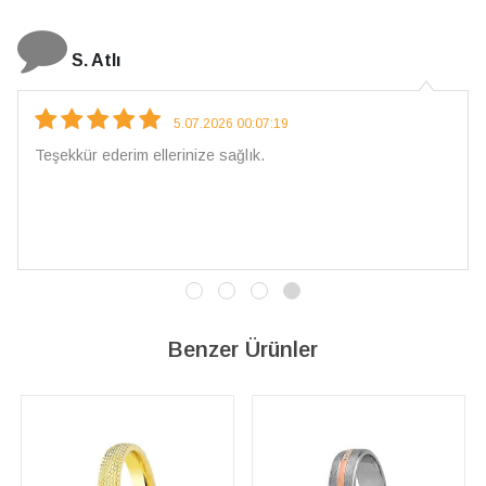
N. Elçi
4.08.2026 16:27:03
Çarpıcı ve olağanüstü bir işçilikle hazırlanmış bir mücevher.
İşçilik kalitesi mükemmel; artık sadece buradan sipariş
vereceğim. 💎 Teşekkürler
Benzer Ürünler