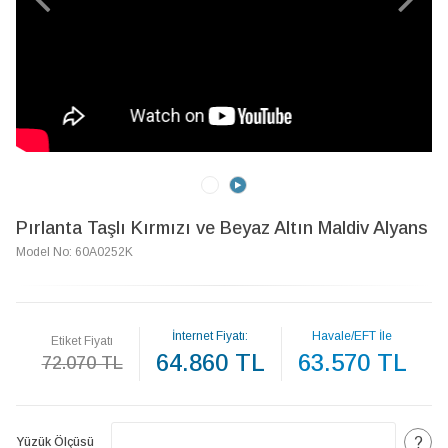
Pırlanta Taşlı Kırmızı ve Beyaz Altın Maldiv Alyans
Model No: 60A0252K
İnternet Fiyatı:
Havale/EFT İle
Etiket Fiyatı
64.860 TL
63.570 TL
72.070 TL
?
Yüzük Ölçüsü