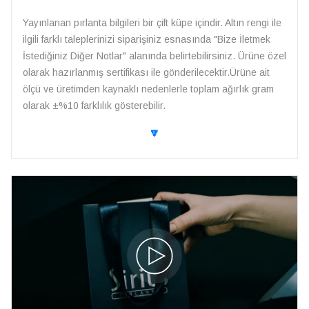
Yayınlanan pırlanta bilgileri bir çift küpe içindir. Altın rengi ile
ilgili farklı taleplerinizi siparişiniz esnasında "Bize İletmek
İstediğiniz Diğer Notlar" alanında belirtebilirsiniz. Ürüne özel
olarak hazırlanmış sertifikası ile gönderilecektir.Ürüne ait
ölçü ve üretimden kaynaklı nedenlerle toplam ağırlık gram
olarak ±%10 farklılık gösterebilir.
🔽