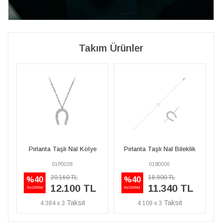
Takım Ürünler
Pırlanta Taşlı Nal Kolye
Pırlanta Taşlı Nal Bileklik
Pırl
01P0028
01B0006
20.160 TL
18.900 TL
%40
%40
%4
12.100 TL
11.340 TL
İNDİRİM
İNDİRİM
İNDİRİ
4.384 x 3
4.109 x 3