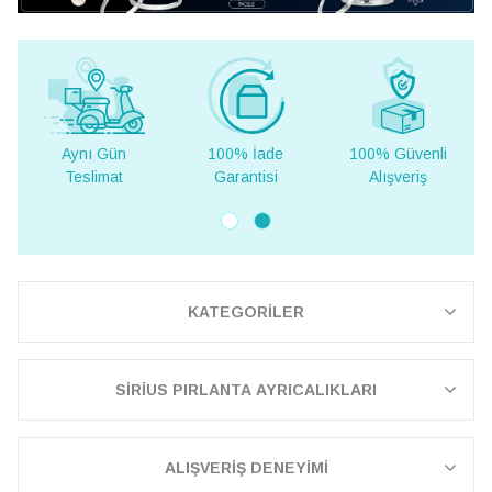
Aynı Gün
100% İade
100% Güvenli
Yur
Teslimat
Garantisi
Alışveriş
Te
KATEGORİLER
SİRİUS PIRLANTA AYRICALIKLARI
ALIŞVERİŞ DENEYİMİ