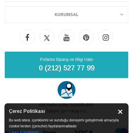
KURUMSAL
Pırlanta Sipariş ve Bilgi Hattı
0 (212) 527 77 99
Bizi Daha Kolay Bulabilirsiniz
Çerez Politikası
İletişim İçin Tıklayınız
Bu web sitesi, içeriklerini ve sunduğu deneyimi geliştirmek amacıyla
cookie’lerden (çerezler) faydalanmaktadır.
Çerez Politakasını