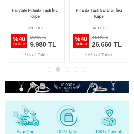
Taşlı İnci
Pırlanta Taşlı Sallantılı İnci
Pırlanta ve İnci Taşlı
Küpe
Küpe
04E0019
02E0022
TL
44.440 TL
53.130 TL
%40
%40
0 TL
26.660 TL
31.880
İNDİRİM
İNDİRİM
9.660 x 3
11.551 x 3
Aynı Gün
100% İade
100% Güvenli
Yur