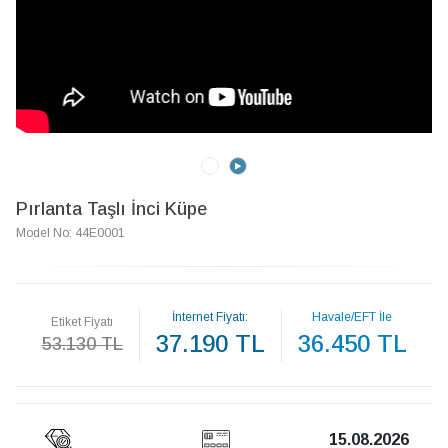
Pırlanta Taşlı İnci Küpe
Model No: 44E0001
İnternet Fiyatı:
Havale/EFT İle
Etiket Fiyatı
37.190 TL
36.450 TL
53.130 TL
15.08.2026