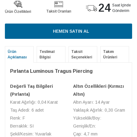
24
Saat İçinde
Gönderim
Taksit Oranları
Ürün Özellikleri
HEMEN SATIN AL
Ürün
Teslimat
Taksit
Takım
Açıklaması
Bilgisi
Seçenekleri
Ürünleri
Pırlanta Luminous Tragus Piercing
Değerli Taş Bilgileri
Altın Özellikleri (Kırmızı
(Pırlanta)
Altın)
Karat Ağırlığı: 0,04 Karat
Altın Ayarı: 14 Ayar
Taş Adedi: 6 adet
Yaklaşık Ağırlık: 0,30 Gram
Renk: F
Yükseklik/Boy:
Berraklık: SI
Genişlik/En:
Şekil/Kesim: Yuvarlak
Çap: 4,7 mm