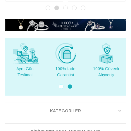
Gün
100% İade
100% Güvenli
Yurt Dışına
mat
Garantisi
Alışveriş
Teslimat
KATEGORİLER