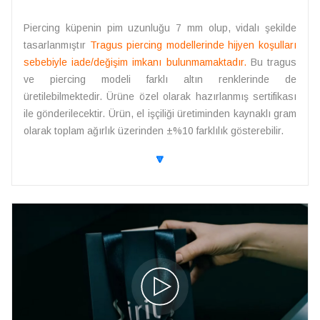
Piercing küpenin pim uzunluğu 7 mm olup, vidalı şekilde
tasarlanmıştır
Tragus piercing modellerinde hijyen koşulları
sebebiyle iade/değişim imkanı bulunmamaktadır.
Bu tragus
ve piercing modeli farklı altın renklerinde de
üretilebilmektedir. Ürüne özel olarak hazırlanmış sertifikası
ile gönderilecektir. Ürün, el işçiliği üretiminden kaynaklı gram
olarak toplam ağırlık üzerinden ±%10 farklılık gösterebilir.
🔽