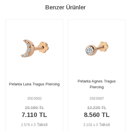
Benzer Ürünler
Pırlanta Agnes Tragus
Pırlanta Luminous Tragus
ng
Piercing
Piercing
35E0007
35E0006
12.220 TL
9.490 TL
8.560 TL
6.640 TL
3.102 x 3
2.406 x 3