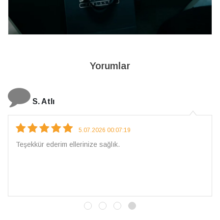
Yorumlar
N. Elçi
4.08.2026 16:27:03
Çarpıcı ve olağanüstü bir işçilikle hazırlan
İşçilik kalitesi mükemmel; artık sadece bura
vereceğim. 💎 Teşekkürler