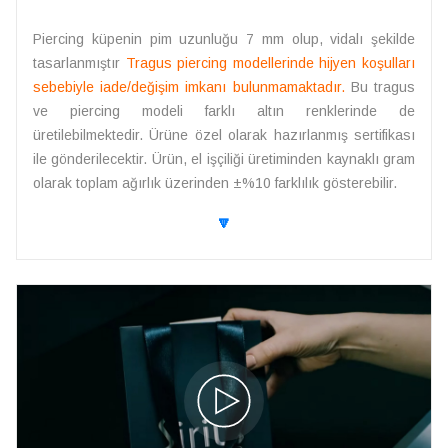
Piercing küpenin pim uzunluğu 7 mm olup, vidalı şekilde
tasarlanmıştır
Tragus piercing modellerinde hijyen koşulları
sebebiyle iade/değişim imkanı bulunmamaktadır.
Bu tragus
ve piercing modeli farklı altın renklerinde de
üretilebilmektedir. Ürüne özel olarak hazırlanmış sertifikası
ile gönderilecektir. Ürün, el işçiliği üretiminden kaynaklı gram
olarak toplam ağırlık üzerinden ±%10 farklılık gösterebilir.
🔽