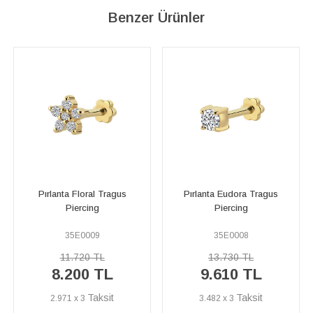
Benzer Ürünler
Pırlanta Floral Tragus
Pırlanta Eudora Tragus
Piercing
Piercing
35E0009
35E0008
11.720 TL
13.730 TL
8.200 TL
9.610 TL
2.971 x 3
3.482 x 3