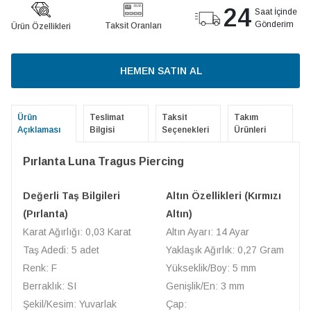
24
Saat İçinde
Gönderim
Taksit Oranları
Ürün Özellikleri
HEMEN SATIN AL
Ürün
Teslimat
Taksit
Takım
Açıklaması
Bilgisi
Seçenekleri
Ürünleri
Pırlanta Luna Tragus Piercing
Değerli Taş Bilgileri
Altın Özellikleri (Kırmızı
(Pırlanta)
Altın)
Karat Ağırlığı: 0,03 Karat
Altın Ayarı: 14 Ayar
Taş Adedi: 5 adet
Yaklaşık Ağırlık: 0,27 Gram
Renk: F
Yükseklik/Boy: 5 mm
Berraklık: SI
Genişlik/En: 3 mm
Şekil/Kesim: Yuvarlak
Çap: