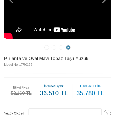
Pırlanta ve Oval Mavi Topaz Taşlı Yüzük
Model No: 17R0155
İnternet Fiyatı:
Havale/EFT İle
Etiket Fiyatı
36.510 TL
35.780 TL
52.160 TL
?
Yüzük Ölçüsü