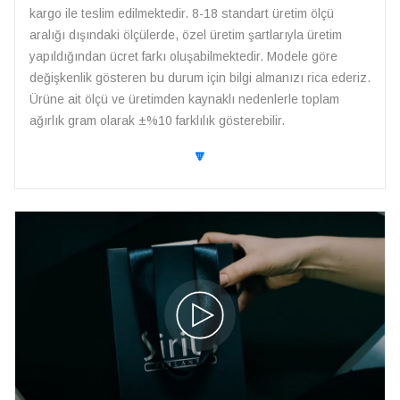
kargo ile teslim edilmektedir. 8-18 standart üretim ölçü
aralığı dışındaki ölçülerde, özel üretim şartlarıyla üretim
yapıldığından ücret farkı oluşabilmektedir. Modele göre
değişkenlik gösteren bu durum için bilgi almanızı rica ederiz.
Ürüne ait ölçü ve üretimden kaynaklı nedenlerle toplam
ağırlık gram olarak ±%10 farklılık gösterebilir.
🔽