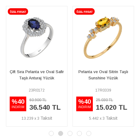
Sıra Pırlanta ve Oval Safir
Pırlanta ve Oval Sitrin Taşlı
Pırlanta
Taşlı Anturaj Yüzük
Sunshine Yüzük
23R0172
17R0339
60.900 TL
25.030 TL
40
%40
%45
36.540 TL
15.020 TL
RİM
İNDİRİM
İNDİRİM
13.239 x 3
5.442 x 3
10