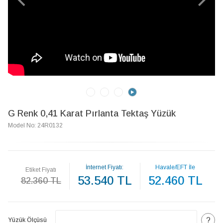
G Renk 0,41 Karat Pırlanta Tektaş Yüzük
Model No: 24R0132
İnternet Fiyatı:
Havale/EFT İle
Etiket Fiyatı
53.540 TL
52.460 TL
82.360 TL
?
Yüzük Ölçüsü