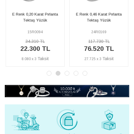
E Renk 0,20 Karat Pırlanta
E Renk 0,46 Karat Pırlanta
G 
Tektaş Yüzük
Tektaş Yüzük
15R0094
24R0169
34.310 TL
117.730 TL
22.300 TL
76.520 TL
8.080 x 3
27.725 x 3