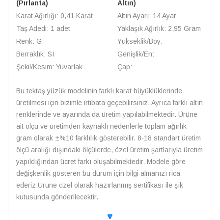
(Pırlanta)
Altın)
Karat Ağırlığı: 0,41 Karat
Altın Ayarı: 14 Ayar
Taş Adedi: 1 adet
Yaklaşık Ağırlık: 2,95 Gram
Renk: G
Yükseklik/Boy:
Berraklık: SI
Genişlik/En:
Şekil/Kesim: Yuvarlak
Çap:
Bu tektaş yüzük modelinin farklı karat büyüklüklerinde
üretilmesi için bizimle irtibata geçebilirsiniz. Ayrıca farklı altın
renklerinde ve ayarında da üretim yapılabilmektedir. Ürüne
ait ölçü ve üretimden kaynaklı nedenlerle toplam ağırlık
gram olarak ±%10 farklılık gösterebilir. 8-18 standart üretim
ölçü aralığı dışındaki ölçülerde, özel üretim şartlarıyla üretim
yapıldığından ücret farkı oluşabilmektedir. Modele göre
değişkenlik gösteren bu durum için bilgi almanızı rica
ederiz.Ürüne özel olarak hazırlanmış sertifikası ile şık
kutusunda gönderilecektir.
🔽